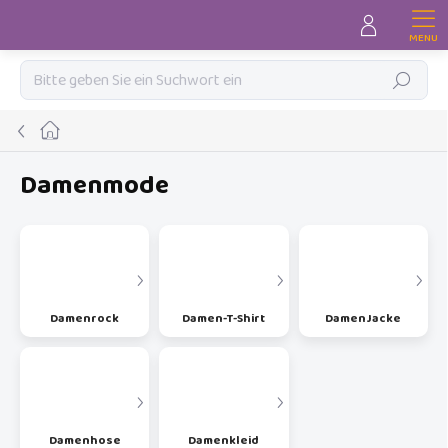
Zum
Inhalt
springen
Suchen
Startseite
Damenmode
Damenrock
Damen-T-Shirt
DamenJacke
Damenhose
Damenkleid