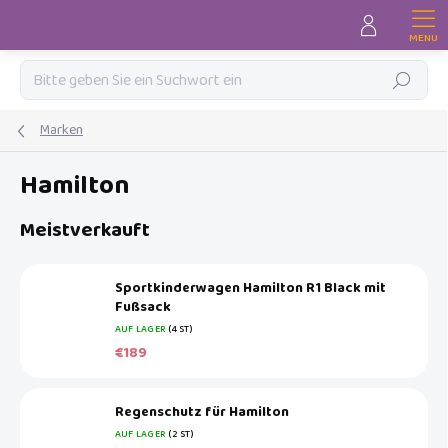
Zum
Inhalt
springen
Suchen
Marken
Hamilton
Meistverkauft
Sportkinderwagen Hamilton R1 Black mit
Fußsack
AUF LAGER
(4 ST)
€189
Regenschutz für Hamilton
AUF LAGER
(2 ST)