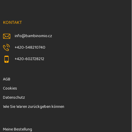
u
e
ß
l
e
z
m
e
KONTAKT
e
i
n
l
t
info
@
bambinomio.cz
e
e
d
+420-548210740
e
r
+420-602728212
L
i
s
AGB
t
e
Cookies
Datenschutz
Wie Sie Waren zurückgeben können
Meine Bestellung