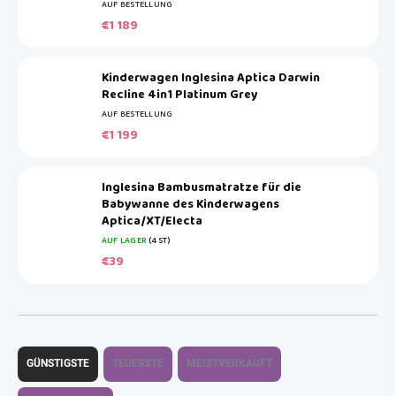
AUF BESTELLUNG
€1 189
Kinderwagen Inglesina Aptica Darwin
Recline 4in1 Platinum Grey
AUF BESTELLUNG
€1 199
Inglesina Bambusmatratze für die
Babywanne des Kinderwagens
Aptica/XT/Electa
AUF LAGER
(4 ST)
€39
P
r
GÜNSTIGSTE
TEUERSTE
MEISTVERKAUFT
o