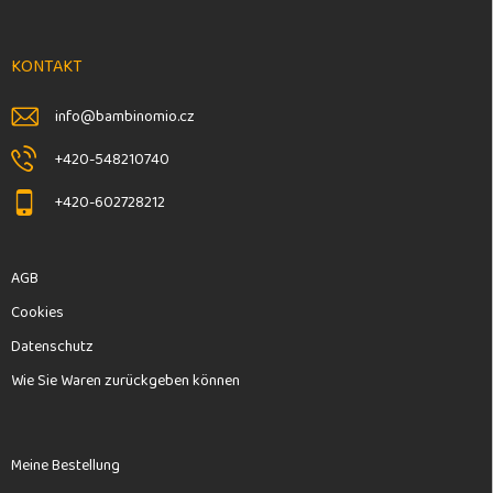
n
ß
n
g
z
t
e
e
KONTAKT
d
i
e
l
info
@
bambinomio.cz
r
e
L
+420-548210740
i
s
+420-602728212
t
e
AGB
Cookies
Datenschutz
Wie Sie Waren zurückgeben können
Meine Bestellung