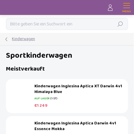
Zum
Inhalt
springen
Suchen
Kinderwagen
Sportkinderwagen
Meistverkauft
Kinderwagen Inglesina Aptica XT Darwin 4v1
Himalaya Blue
AUF LAGER
(1 ST)
€1 249
Kinderwagen Inglesina Aptica Darwin 4v1
Essence Mokka