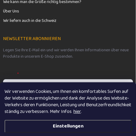
Wie kann man die Größe richtig bestimmen?
Über Uns
Wir liefern auch in die Schweiz
NEWSLETTER ABONNIEREN
Legen Sie Ihre E-Mail ein und wir werden Ihnen Informationen über neue
Produkte in unserem E-Shop zusenden.
E-MAIL
Wir verwenden Cookies, um Ihnen ein komfortables Surfen auf
der Website zu ermöglichen und dank der Analyse des Website-
Vložením e-mailu souhlasíte s
podmínkami ochrany osobních údajů
Verkehrs deren Funktionen, Leistung und Benutzerfreundlichkeit
ständig zu verbessern. M
ehr Infos
hier
.
Anmelden
Einstellungen