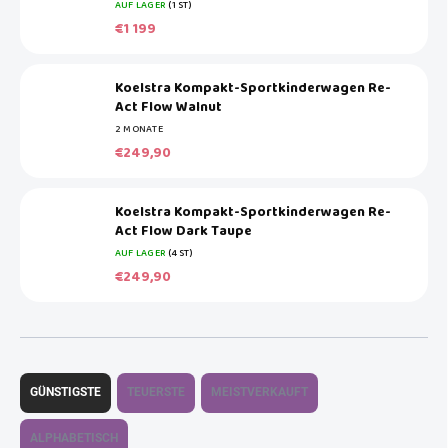
AUF LAGER
(1 ST)
€1 199
Koelstra Kompakt-Sportkinderwagen Re-
Act Flow Walnut
2 MONATE
€249,90
Koelstra Kompakt-Sportkinderwagen Re-
Act Flow Dark Taupe
AUF LAGER
(4 ST)
€249,90
P
r
GÜNSTIGSTE
TEUERSTE
MEISTVERKAUFT
o
d
ALPHABETISCH