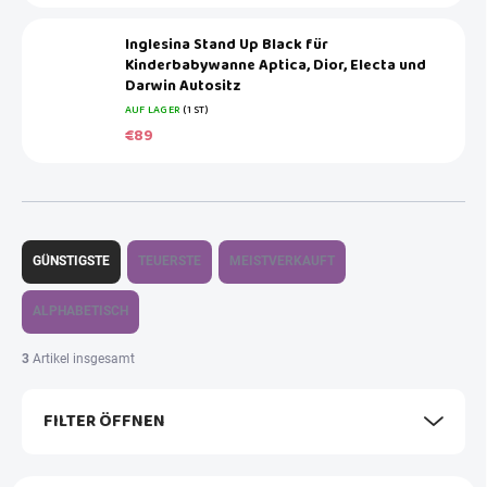
Inglesina Stand Up Black für
Kinderbabywanne Aptica, Dior, Electa und
Darwin Autositz
AUF LAGER
(1 ST)
€89
P
r
GÜNSTIGSTE
TEUERSTE
MEISTVERKAUFT
o
d
ALPHABETISCH
u
k
3
Artikel insgesamt
t
s
FILTER ÖFFNEN
o
r
t
L