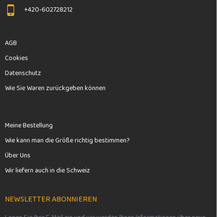
e
r
+420-602728212
L
i
s
AGB
t
e
Cookies
Datenschutz
Wie Sie Waren zurückgeben können
Meine Bestellung
Wie kann man die Größe richtig bestimmen?
Über Uns
Wir liefern auch in die Schweiz
NEWSLETTER ABONNIEREN