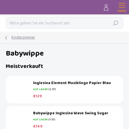
Zum
Inhalt
springen
Suchen
Kinderzimmer
Babywippe
Meistverkauft
Inglesina Element Musikliege Papier Blau
AUF LAGER
(2 ST)
€129
Babywippe Inglesina Wave Swing Sugar
AUF LAGER
(1 ST)
€149