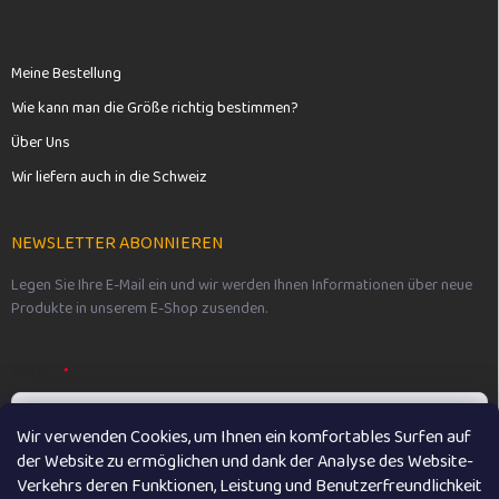
Meine Bestellung
Wie kann man die Größe richtig bestimmen?
Über Uns
Wir liefern auch in die Schweiz
NEWSLETTER ABONNIEREN
Legen Sie Ihre E-Mail ein und wir werden Ihnen Informationen über neue
Produkte in unserem E-Shop zusenden.
E-MAIL
Wir verwenden Cookies, um Ihnen ein komfortables Surfen auf
der Website zu ermöglichen und dank der Analyse des Website-
Vložením e-mailu souhlasíte s
podmínkami ochrany osobních údajů
Verkehrs deren Funktionen, Leistung und Benutzerfreundlichkeit