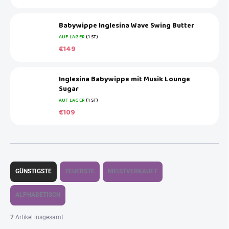
Babywippe Inglesina Wave Swing Butter
AUF LAGER
(1 ST)
€149
Inglesina Babywippe mit Musik Lounge
Sugar
AUF LAGER
(1 ST)
€109
P
r
GÜNSTIGSTE
TEUERSTE
MEISTVERKAUFT
o
d
ALPHABETISCH
u
k
7
Artikel insgesamt
t