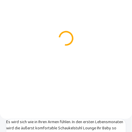
AUF LAGER
(4 ST)
Inglesina Kuschelnest
Welcome Pod Balance
Green
€129
In den Warenkorb
Helfen Sie Ihrem Baby beim
Übergang von einer Welt, die nur
aus Mamas Bauch besteht, zu
einer neuen Welt ohne Grenzen.
Bieten Sie ihm eine Umgebung,
die es körperlich und seelisch
unterstützen kann.
Es wird sich wie in Ihren Armen fühlen. In den ersten Lebensmonaten
wird die äußerst komfortable Schaukelstuhl Lounge Ihr Baby so