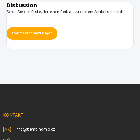
Diskussion
Seien Sie der Erste, der einen Beitrag zu diesem Artikel schreibt!
Kommentar hinzufügen
F
u
ß
z
e
KONTAKT
i
l
info
@
bambinomio.cz
e