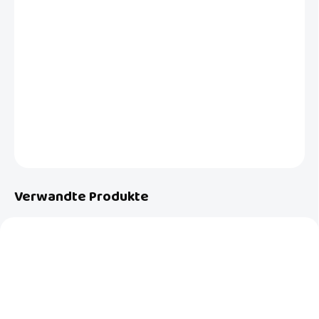
Es wird sich wie in Ihren Armen fühlen. In den ersten Lebensmonaten
wird die äußerst komfortable Schaukelstuhl Lounge Ihr Baby so
wickeln, dass es sich geschützt und gemütlich fühlt. Es ist mit einer
Spieluhr ausgestattet, deren Melodien ihm helfen, sich zu entspannen
und einzuschlafen.
DETAILLIERTE INFORMATIONEN
FRAGEN
Verwandte Produkte