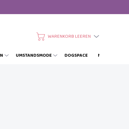
WARENKORB LEEREN
WARENKORB
EN
UMSTANDSMODE
DOGSPACE
MARKEN