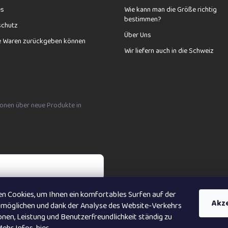
L
es
Wie kann man die Größe richtig
i
bestimmen?
s
schutz
t
Über Uns
e Waren zurückgeben können
e
Wir liefern auch in die Schweiz
tionen über neue Produkte in
n Cookies, um Ihnen ein komfortables Surfen auf der
bních údajů
Akz
rmöglichen und dank der Analyse des Website-Verkehrs
nen, Leistung und Benutzerfreundlichkeit ständig zu