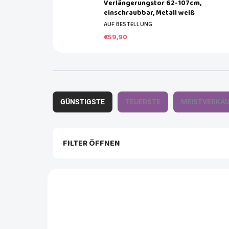
Verlängerungstor 62-107cm,
einschraubbar, Metall weiß
AUF BESTELLUNG
€59,90
P
r
GÜNSTIGSTE
TEUERSTE
MEISTVERKA
o
d
u
k
FILTER ÖFFNEN
t
s
L
o
i
r
AKTION
BD27414-5400-06
s
t
t
i
e
e