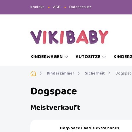
Zum
Kontakt
AGB
Datenschutz
Inhalt
springen
KINDERWAGEN
AUTOSITZE
KINDER
Startseite
Kinderzimmer
Sicherheit
Dogspac
Dogspace
Meistverkauft
DogSpace Charlie extra hohes