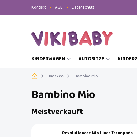
Zum
Kontakt
AGB
Datenschutz
Inhalt
springen
KINDERWAGEN
AUTOSITZE
KINDER
Startseite
Marken
Bambino Mio
Bambino Mio
Meistverkauft
Revolutionäre Mio Liner Trennpads –