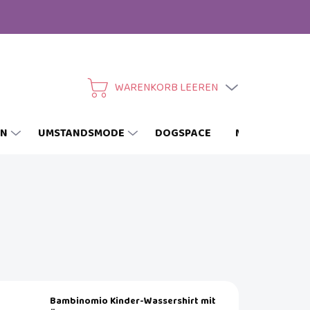
WARENKORB LEEREN
WARENKORB
EN
UMSTANDSMODE
DOGSPACE
MARKEN
Bambinomio Kinder-Wassershirt mit