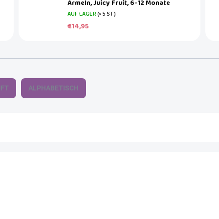
Ärmeln, Juicy Fruit, 6-12 Monate
AUF LAGER
(>5 ST)
€14,95
UFT
ALPHABETISCH
AKTION
MINI DAZE