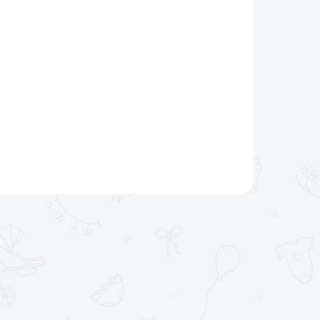
€9,99
In den Warenkorb
Dieses trendige, perfekt ergonomische LUMA-
Töpfchen ist der perfekte Begleiter für die tägliche
Hygiene Ihres Kindes. Jetzt in der schönen Farbe der
Spectles White Kollektion.