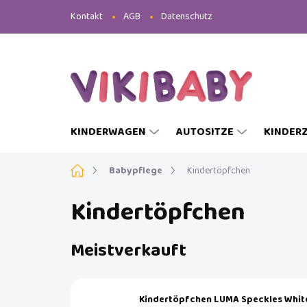
Zum
Kontakt
AGB
Datenschutz
Inhalt
springen
KINDERWAGEN
AUTOSITZE
KINDER
Startseite
Babypflege
Kindertöpfchen
Kindertöpfchen
Meistverkauft
Kindertöpfchen LUMA Speckles Whit