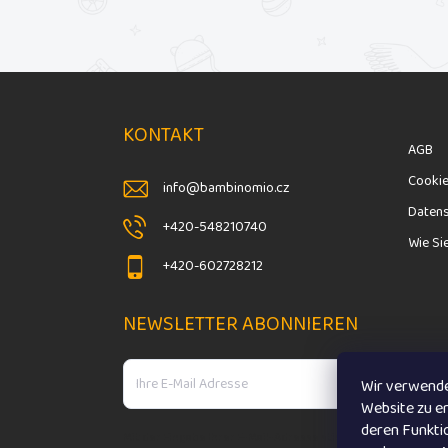
F
u
ß
KONTAKT
z
AGB
e
Cooki
i
info
@
bambinomio.cz
l
Daten
+420-548210740
e
Wie Si
+420-602728212
NEWSLETTER ABONNIEREN
Wir verwende
Website zu e
deren Funktio
Mit der Eingabe Ihrer E-Mail-Adresse stimmen Sie den
Date