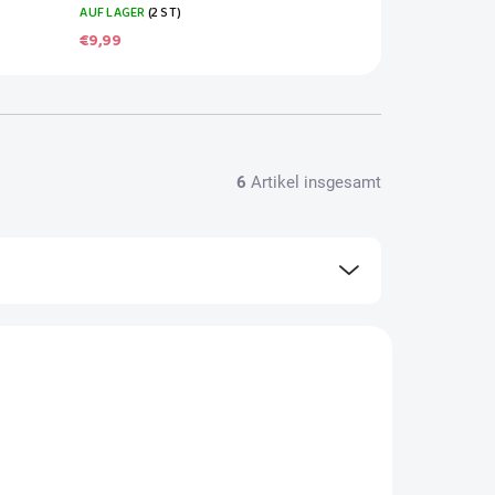
AUF LAGER
(2 ST)
€9,99
6
Artikel insgesamt
L01741