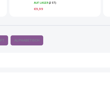
AUF LAGER
(2 ST)
€9,99
UFT
ALPHABETISCH
L01745