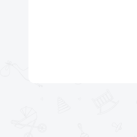
€9,99
In den Warenkorb
Dieses trendige, perfekt ergonomische LUMA-
Töpfchen ist der perfekte Begleiter für die tägliche
Hygiene Ihres Kindes.