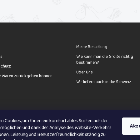
e
m
e
n
t
e
d
e
Meine Bestellung
r
L
es
Wie kann man die Größe richtig
i
bestimmen?
s
schutz
t
Über Uns
e Waren zurückgeben können
e
Wir liefern auch in die Schweiz
n Cookies, um Ihnen ein komfortables Surfen auf der
Anmelden
Akz
rmöglichen und dank der Analyse des Website-Verkehrs
nen, Leistung und Benutzerfreundlichkeit ständig zu
nschutzbestimmungen
zu.