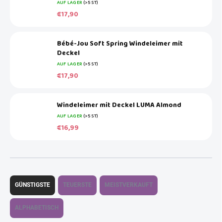
AUF LAGER
(>5 ST)
€17,90
Bébé-Jou Soft Spring Windeleimer mit
Deckel
AUF LAGER
(>5 ST)
€17,90
Windeleimer mit Deckel LUMA Almond
AUF LAGER
(>5 ST)
€16,99
P
r
GÜNSTIGSTE
TEUERSTE
MEISTVERKAUFT
o
d
ALPHABETISCH
u