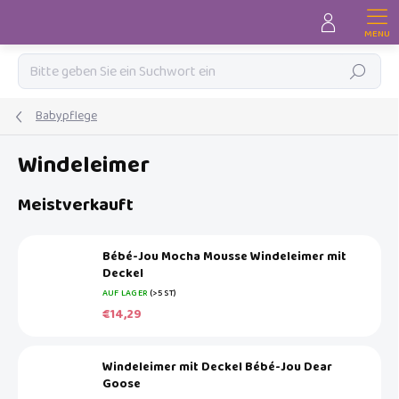
Zum
Inhalt
springen
Suchen
Babypflege
Windeleimer
Meistverkauft
Bébé-Jou Mocha Mousse Windeleimer mit
Deckel
AUF LAGER
(>5 ST)
€14,29
Windeleimer mit Deckel Bébé-Jou Dear
Goose