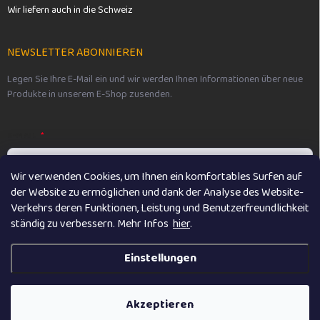
Wir liefern auch in die Schweiz
NEWSLETTER ABONNIEREN
Legen Sie Ihre E-Mail ein und wir werden Ihnen Informationen über neue
Produkte in unserem E-Shop zusenden.
E-MAIL
Wir verwenden Cookies, um Ihnen ein komfortables Surfen auf
der Website zu ermöglichen und dank der Analyse des Website-
Vložením e-mailu souhlasíte s
podmínkami ochrany osobních údajů
Verkehrs deren Funktionen, Leistung und Benutzerfreundlichkeit
ständig zu verbessern. M
ehr Infos
hier
.
Anmelden
Einstellungen
Copyright 2026
Vikibaby
. Alle Rechte vorbehalten.
Akzeptieren