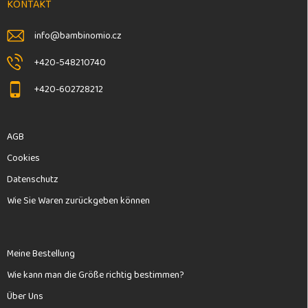
e
e
KONTAKT
d
i
e
l
info
@
bambinomio.cz
r
e
L
+420-548210740
i
s
+420-602728212
t
e
AGB
Cookies
Datenschutz
Wie Sie Waren zurückgeben können
Meine Bestellung
Wie kann man die Größe richtig bestimmen?
Über Uns