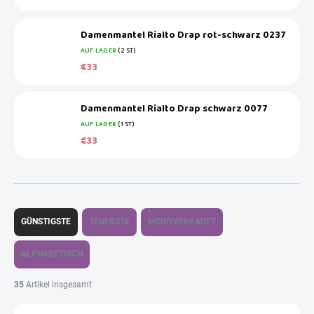
Damenmantel Rialto Drap rot-schwarz 0237
AUF LAGER
(2 ST)
€33
Damenmantel Rialto Drap schwarz 0077
AUF LAGER
(1 ST)
€33
P
r
GÜNSTIGSTE
TEUERSTE
MEISTVERKAUFT
o
d
ALPHABETISCH
u
k
35
Artikel insgesamt
t
s