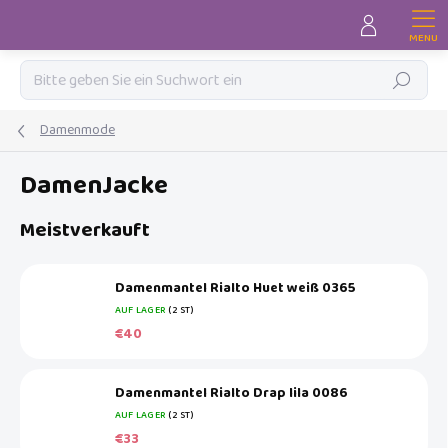
Zum
Inhalt
springen
Suchen
Damenmode
DamenJacke
Meistverkauft
Damenmantel Rialto Huet weiß 0365
AUF LAGER
(2 ST)
€40
Damenmantel Rialto Drap lila 0086
AUF LAGER
(2 ST)
€33