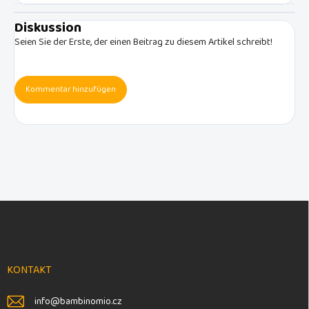
Diskussion
Seien Sie der Erste, der einen Beitrag zu diesem Artikel schreibt!
Kommentar hinzufügen
F
u
ß
z
e
KONTAKT
i
l
info
@
bambinomio.cz