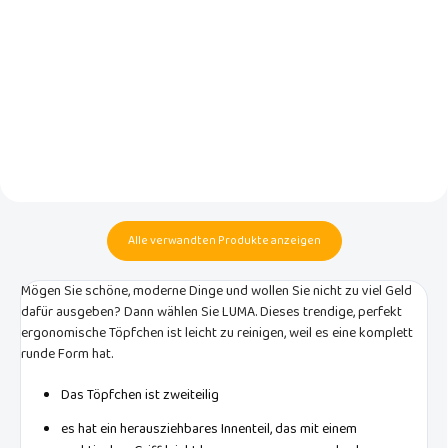
Universelle und stilvolle
Feuchttücherbox der
Kuscheliges Frotteehandtuch
niederländischen Marke Luma
mit Kapuze aus der Designlinie
babycare
der niederländischen Marke
LUMA babycare.
Alle verwandten Produkte anzeigen
Mögen Sie schöne, moderne Dinge und wollen Sie nicht zu viel Geld
dafür ausgeben? Dann wählen Sie LUMA. Dieses trendige, perfekt
ergonomische Töpfchen ist leicht zu reinigen, weil es eine komplett
runde Form hat.
Das Töpfchen ist zweiteilig
es hat ein herausziehbares Innenteil, das mit einem