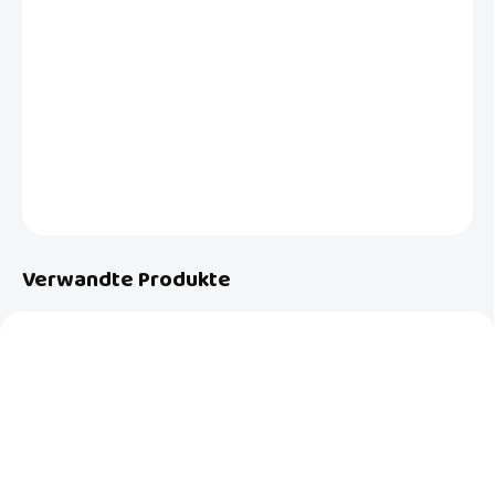
Ersatz-Umrandungsbezug für die tiefe Babywanne Inglesina
Sofia/Trilogy Platino.
DETAILLIERTE INFORMATIONEN
FRAGEN
Verwandte Produkte