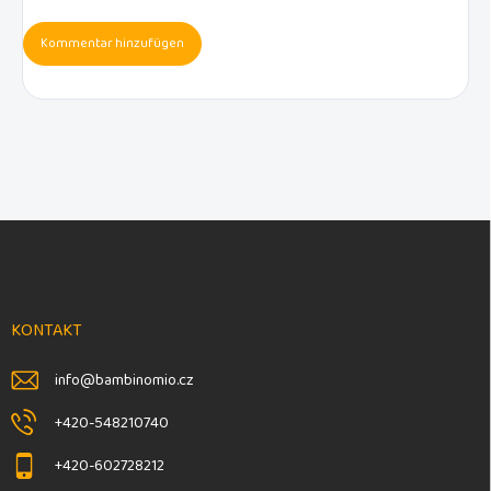
Kommentar hinzufügen
F
u
ß
z
e
KONTAKT
i
l
info
@
bambinomio.cz
e
+420-548210740
+420-602728212