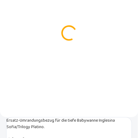
AUF LAGER
(1 ST)
Inglesina Sofia/Trilogy
Babywannenverdeck
schwarz
€49
In den Warenkorb
Ersatzdach für die Inglesina
Babywanne Sofia/Trilogy in
komplett schwarz mit hellem
Futter.
Ersatz-Umrandungsbezug für die tiefe Babywanne Inglesina
Sofia/Trilogy Platino.