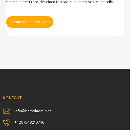
Seien Sie der Erste, der einen Beitrag zu diesem Artikel schreibt!
Kommentar hinzufügen
F
u
ß
z
e
KONTAKT
i
l
info
@
bambinomio.cz
e
+420-548210740