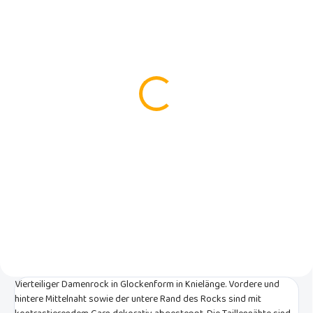
AUF LAGER
(5 ST)
Damen-T-Shirt Botega
schwarz
€11
Detail
Elegantes schwarzes Damen-T-
Shirt mit einem größeren
interessant gestalteten
Ausschnitt, unter den Brüsten
und 3/4-Ärmeln. Geeignet für
Büro, Freizeit und Partys.
Vierteiliger Damenrock in Glockenform in Knielänge. Vordere und
hintere Mittelnaht sowie der untere Rand des Rocks sind mit