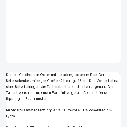
−
+
In den Warenkorb
Damen Cordhose in Beige mit geradem Bein. Aus warmem Cord mit
grober Rippung. Geeignet für Freizeit und Beruf.
DETAILLIERTE INFORMATIONEN
FRAGEN
Damen-Cordhose in Ocker mit geradem, lockerem Bein. Der
Unterschenkelumfang in Größe 42 beträgt 46 cm. Das Vorderteil ist
ohne Unterteilungen, die Taillenabnäher sind hinten angenäht. Der
Taillenbereich ist mit einem Formfutter gefüllt. Cord mit feiner
Rippung im Baummuster.
Materialzusammensetzung: 87 % Baumwolle, 11 % Polyester, 2 %
Lycra