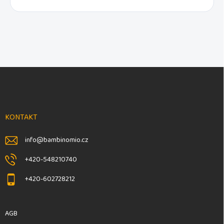
F
u
ß
z
e
KONTAKT
i
l
info
@
bambinomio.cz
e
+420-548210740
+420-602728212
AGB