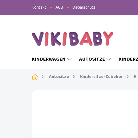
Zum
Kontakt
AGB
Datenschutz
Inhalt
springen
KINDERWAGEN
AUTOSITZE
KINDER
Startseite
Autositze
Kindersitze-Zubehör
B
MARKE:
BABY DAN