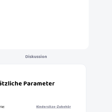
Der Kiddy Cosy'n Dry hält Ihr Baby
.
und Ihren Kinderwagen auch bei
eck
schlechtem Wetter trocken.
Diskussion
ätzliche Parameter
rie
:
Kindersitze-Zubehör