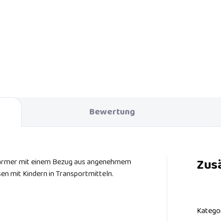
lligenter und praktischer
Universelle Universal-
eibtisch für Aktivitäten für
Fußabdeckung für
er auf dem Rücksitz. Viele
Sportkinderwagen aller Marken
hen für alles, von Markern bis
Wird mit einem Knopf am Verd
zu kleinen Büchern, Snacks und
befestigt. Farbe dunkelblau.
ets.
Bewertung
Zus
rmer mit einem Bezug aus angenehmem
n mit Kindern in Transportmitteln.
Katego