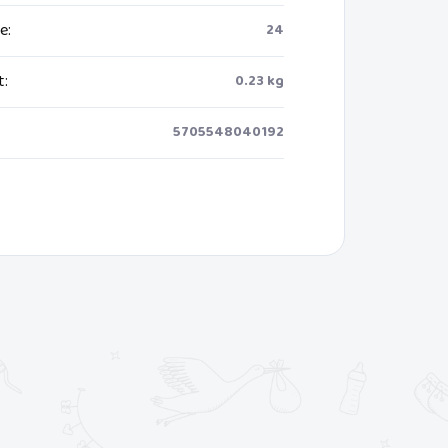
ie
:
24
t
:
0.23 kg
5705548040192