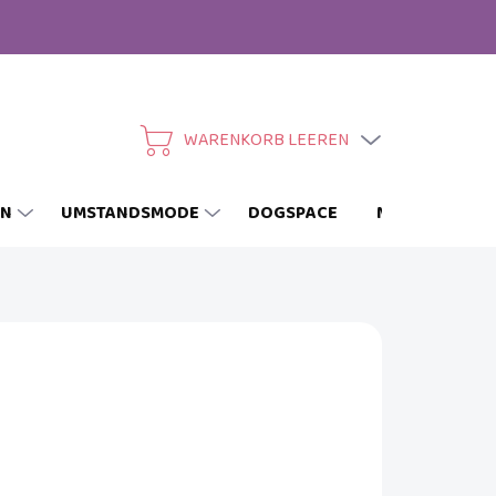
WARENKORB LEEREN
WARENKORB
EN
UMSTANDSMODE
DOGSPACE
MARKEN