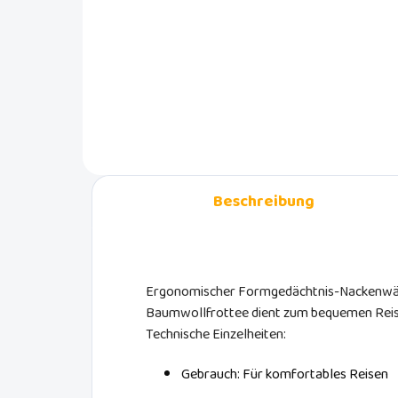
BabyDan müssen Sie sich nicht
Inte
mehr über Verfärbungen, Flecken
Schr
oder Kratzer auf Ihren Autositzen
Kind
ärgern.
Tasc
hin 
Tabl
Beschreibung
Ergonomischer Formgedächtnis-Nackenwä
Baumwollfrottee dient zum bequemen Reise
Technische Einzelheiten:
Gebrauch: Für komfortables Reisen