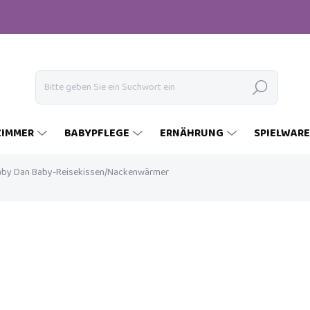
Suchen
ZIMMER
BABYPFLEGE
ERNÄHRUNG
SPIELWAR
aby Dan Baby-Reisekissen/Nackenwärmer
€15,19
€14,95
Verkaufspreis:
AUF LAGER
(>5 ST)