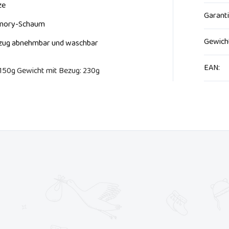
ze
Garant
emory-Schaum
Gewich
Bezug abnehmbar und waschbar
EAN
:
 150g Gewicht mit Bezug: 230g