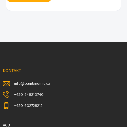
F
u
ß
z
e
KONTAKT
i
l
info
@
bambinomio.cz
e
+420-548210740
+420-602728212
AGB