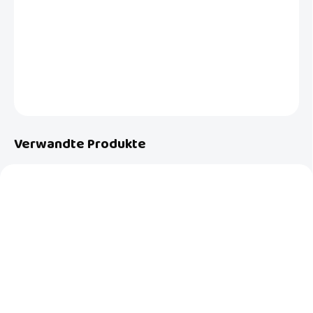
i-Size-Kindersitz mit Isofix-Verankerungen, zugelassen nach ECE
R129/03, für Kinder von 100 bis 150 cm Körpergröße (ca. 3 bis 12
Jahre).
DETAILLIERTE INFORMATIONEN
FRAGEN
Verwandte Produkte
AUF LAGER
AUF LAGER
(>5 ST)
(>5 ST)