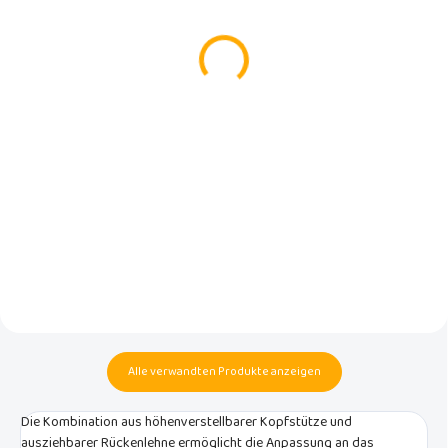
3 in 1 Autositzschutz von
BabyDan Autotasche
BabyDan
mit Tablet-Tasche,
Luxusgrau
€29,90
€17,19
In den Warenkorb
In den Warenkorb
Mit einem Autositzschutz von
BabyDan müssen Sie sich nicht
Die Babydan-Autotasche schützt
mehr über Verfärbungen,
die Fahrzeugpolsterung und
Flecken oder Kratzer auf Ihren
bietet Platz für Spielzeug,
Autositzen ärgern.
Getränke und ein Tablet mit
Mobiltelefon.
Alle verwandten Produkte anzeigen
Die Kombination aus höhenverstellbarer Kopfstütze und
ausziehbarer Rückenlehne ermöglicht die Anpassung an das