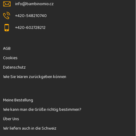
l
info
@
bambinomio.cz
e
+420-548210740
+420-602728212
AGB
Cookies
Datenschutz
Wie Sie Waren zurückgeben können
Meine Bestellung
Wie kann man die Größe richtig bestimmen?
Über Uns
Wir liefern auch in die Schweiz