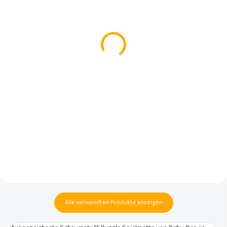
(>5 ST)
(5 ST)
Baby Dan Baby-
Koelstra Re-Act Buggy
Reisekissen/Nackenwärmer
Anthracite
€14,95
€119,99
In den Warenkorb
In den Warenkorb
Ergonomischer Formgedächtnis-
Trendy Koelstra Buggy Re-Act, bis
Nackenwärmer mit einem Bezug
22kg, kompakt, superleicht,
aus angenehmem
automatisch faltbar, einfach zu
Baumwollfrottee dient zum
bedienen, 5-Punkt-Gurt,
bequemen Reisen mit Kindern in
Bananatex-Polsterung an beiden
Transportmitteln.
Griffen.
Alle verwandten Produkte anzeigen