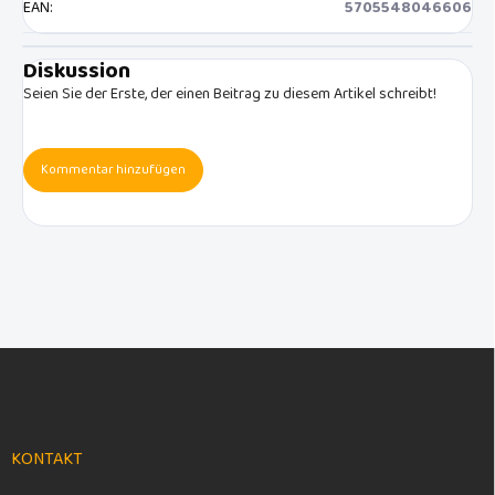
EAN
:
5705548046606
Diskussion
Seien Sie der Erste, der einen Beitrag zu diesem Artikel schreibt!
Kommentar hinzufügen
F
u
ß
z
e
KONTAKT
i