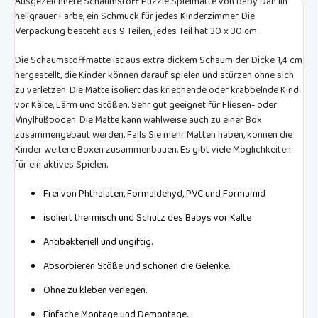
Ausgezeichnete Schaumstoff Puzzle Spielmatte von Baby Dan iin
hellgrauer Farbe, ein Schmuck für jedes Kinderzimmer. Die
Verpackung besteht aus 9 Teilen, jedes Teil hat 30 x 30 cm.
Die Schaumstoffmatte ist aus extra dickem Schaum der Dicke 1,4 cm
hergestellt, die Kinder können darauf spielen und stürzen ohne sich
zu verletzen. Die Matte isoliert das kriechende oder krabbelnde Kind
vor Kälte, Lärm und Stößen. Sehr gut geeignet für Fliesen- oder
Vinylfußböden. Die Matte kann wahlweise auch zu einer Box
zusammengebaut werden. Falls Sie mehr Matten haben, können die
Kinder weitere Boxen zusammenbauen. Es gibt viele Möglichkeiten
für ein aktives Spielen.
Frei von Phthalaten, Formaldehyd, PVC und Formamid
isoliert thermisch und Schutz des Babys vor Kälte
Antibakteriell und ungiftig.
Absorbieren Stöße und schonen die Gelenke.
Ohne zu kleben verlegen.
Einfache Montage und Demontage.