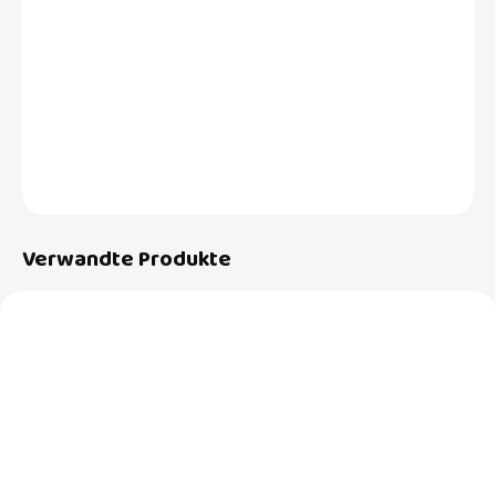
Ausgezeichnete Schaumstoff Puzzle Spielmatte von Baby Dan iin
hellgrauer Farbe, ein Schmuck für jedes Kinderzimmer. Die
Verpackung besteht aus 9 Teilen, jedes Teil hat 30 x 30 cm.
DETAILLIERTE INFORMATIONEN
FRAGEN
Verwandte Produkte
AUF LAGER
AUF LAGER