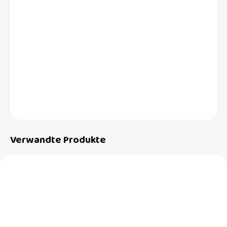
Unsere preisgekrönten Schwimmwindeln Lemon Twist bieten im
Gegensatz zu normalen Badehosen die ideale Lösung.Sie sind
perfekt in Schwimmbäden und auch in den Urlaub am Meer oder am
See. Größe L ist für Kinder von 9 bis 12 kg geeignet, also etwa 1-2
Jahre.
DETAILLIERTE INFORMATIONEN
FRAGEN
Verwandte Produkte
NEU