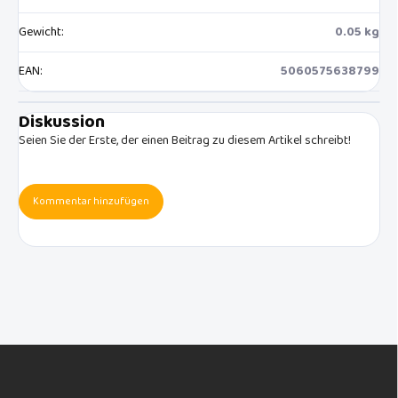
Gewicht
:
0.05 kg
EAN
:
5060575638799
Diskussion
Seien Sie der Erste, der einen Beitrag zu diesem Artikel schreibt!
Kommentar hinzufügen
F
u
ß