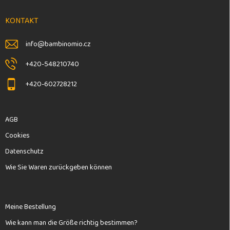
z
e
KONTAKT
i
l
info
@
bambinomio.cz
e
+420-548210740
+420-602728212
AGB
Cookies
Datenschutz
Wie Sie Waren zurückgeben können
Meine Bestellung
Wie kann man die Größe richtig bestimmen?