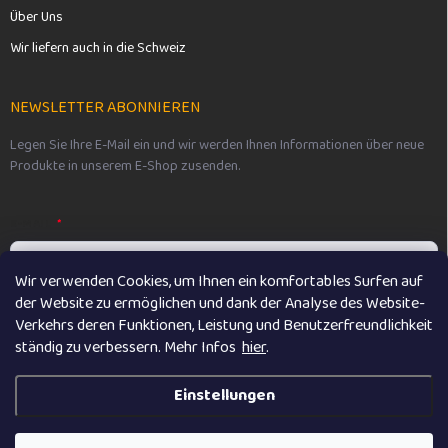
Über Uns
Wir liefern auch in die Schweiz
NEWSLETTER ABONNIEREN
Legen Sie Ihre E-Mail ein und wir werden Ihnen Informationen über neue
Produkte in unserem E-Shop zusenden.
E-MAIL
Wir verwenden Cookies, um Ihnen ein komfortables Surfen auf
der Website zu ermöglichen und dank der Analyse des Website-
Vložením e-mailu souhlasíte s
podmínkami ochrany osobních údajů
Verkehrs deren Funktionen, Leistung und Benutzerfreundlichkeit
ständig zu verbessern. M
ehr Infos
hier
.
Anmelden
Einstellungen