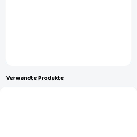
Großer auslaufsicherer Beutel für den Transport benutzter Windeln
oder nasser Badebekleidung. Schützt andere Dinge davor, unterwegs
schmutzig zu werden. Zu Hause können gebrauchte Stoffwindeln
darin bis zur nächsten Wäsche aufbewahrt werden.
DETAILLIERTE INFORMATIONEN
FRAGEN
Verwandte Produkte
NEU