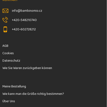
i
l
info
@
bambinomio.cz
e
+420-548210740
+420-602728212
AGB
Cookies
Datenschutz
Wie Sie Waren zurückgeben können
Meine Bestellung
Wie kann man die Größe richtig bestimmen?
Über Uns