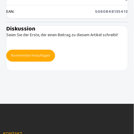
EAN
:
5060848135413
Diskussion
Seien Sie der Erste, der einen Beitrag zu diesem Artikel schreibt!
Kommentar hinzufügen
F
u
ß
z
e
KONTAKT