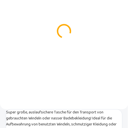
AUF LAGER
AUF LAGER
(>5 ST)
(>5 ST)
Bambino Mio Reise-
Schwimmwindel Lemon
Wickelauflage 60x43
Twist Gr. L
Bold
€12,90
€12,95
In den Warenkorb
In den Warenkorb
Unsere preisgekrönten
Schwimmwindeln Lemon Twist
Mit der praktischen faltbaren
bieten im Gegensatz zu
Wickelauflage für unterwegs
normalen Badehosen die ideale
können Sie überall eine
Lösung.Sie sind perfekt in
Wickelumgebung für Ihr Baby
Schwimmbäden und auch in den
schaffen. Zu Hause, bei einem
Urlaub am Meer oder am See.
Besuch, im Ferienhaus oder
Größe L ist für Kinder von 9 bis 12
unterwegs.
kg geeignet, also etwa 1-2 Jahre.
Super große, auslaufsichere Tasche für den Transport von
gebrauchten Windeln oder nasser Badebekleidung! Ideal für die
Aufbewahrung von benutzten Windeln, schmutziger Kleidung oder