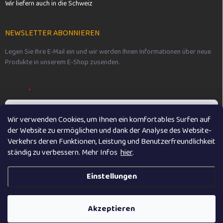
Wir liefern auch in die Schweiz
NEWSLETTER ABONNIEREN
Legen Sie Ihre E-Mail ein und wir werden Ihnen Informationen über neue
Produkte in unserem E-Shop zusenden.
E-MAIL
Wir verwenden Cookies, um Ihnen ein komfortables Surfen auf
der Website zu ermöglichen und dank der Analyse des Website-
Vložením e-mailu souhlasíte s
podmínkami ochrany osobních údajů
Verkehrs deren Funktionen, Leistung und Benutzerfreundlichkeit
ständig zu verbessern. M
ehr Infos
hier
.
Anmelden
Einstellungen
Copyright 2026
Vikibaby
. Alle Rechte vorbehalten.
Akzeptieren
Erstellt von Shoptet