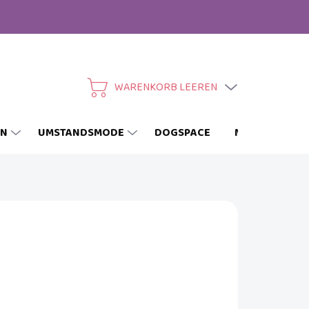
WARENKORB LEEREN
WARENKORB
EN
UMSTANDSMODE
DOGSPACE
MARKEN