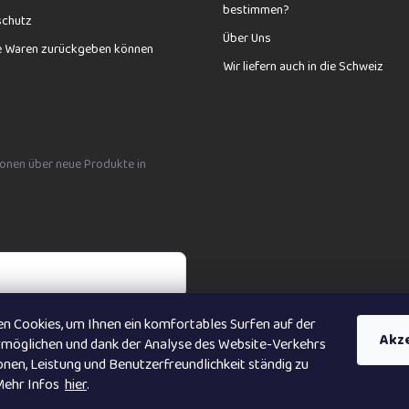
bestimmen?
schutz
Über Uns
e Waren zurückgeben können
Wir liefern auch in die Schweiz
tionen über neue Produkte in
n Cookies, um Ihnen ein komfortables Surfen auf der
bních údajů
Akz
rmöglichen und dank der Analyse des Website-Verkehrs
nen, Leistung und Benutzerfreundlichkeit ständig zu
M
ehr Infos
hier
.