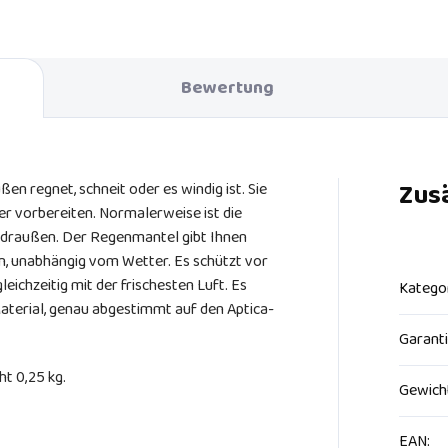
fort.
Komfort.
Bewertung
Zus
ßen regnet, schneit oder es windig ist. Sie
er vorbereiten. Normalerweise ist die
n draußen. Der Regenmantel gibt Ihnen
en, unabhängig vom Wetter. Es schützt vor
eichzeitig mit der frischesten Luft. Es
Katego
aterial, genau abgestimmt auf den Aptica-
Garant
t 0,25 kg.
Gewich
EAN
: