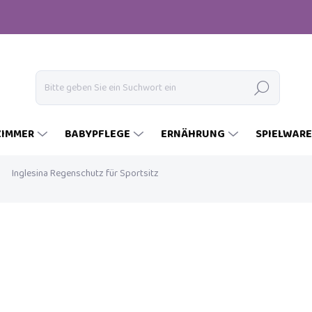
Suchen
ZIMMER
BABYPFLEGE
ERNÄHRUNG
SPIELWAR
Inglesina Regenschutz für Sportsitz
€42
Verkaufspreis:
AUF LAGER
(>5 ST)