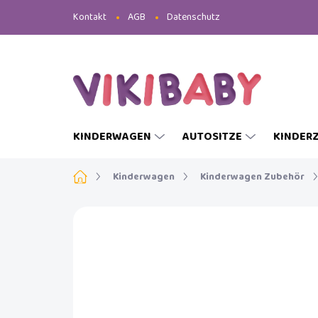
Zum
Kontakt
AGB
Datenschutz
Inhalt
springen
KINDERWAGEN
AUTOSITZE
KINDER
Startseite
Kinderwagen
Kinderwagen Zubehör
MARKE:
INGLESINA