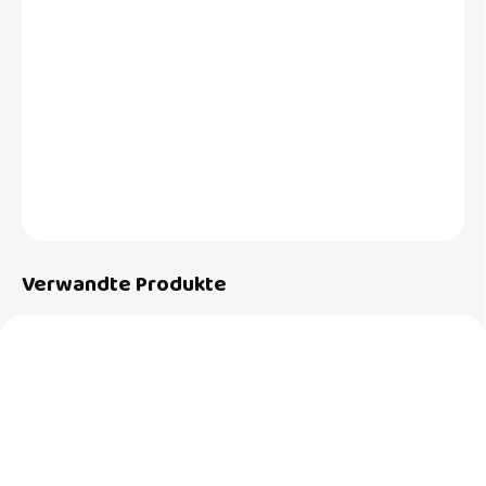
−
+
In den Warenkorb
Mit einer großen Winter Fußsäck von Inglesina mit weichem Plüsch
mit Imprägnierung gegen Nässe, Wind und Schmutz erwartet Ihr Kind
Spaziergänge in Wärme und Komfort.
DETAILLIERTE INFORMATIONEN
FRAGEN
Verwandte Produkte
NEU