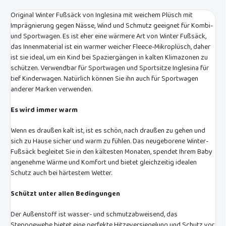
Original Winter Fußsäck von Inglesina mit weichem Plüsch mit
Imprägnierung gegen Nässe, Wind und Schmutz geeignet für Kombi-
und Sportwagen. Es ist eher eine wärmere Art von Winter Fußsäck,
das Innenmaterial ist ein warmer weicher Fleece-Mikroplüsch, daher
ist sie ideal, um ein Kind bei Spaziergängen in kalten Klimazonen zu
schützen. Verwendbar für Sportwagen und Sportsitze Inglesina für
tief Kinderwagen. Natürlich können Sie ihn auch für Sportwagen
anderer Marken verwenden.
Es wird immer warm
Wenn es draußen kalt ist, ist es schön, nach draußen zu gehen und
sich zu Hause sicher und warm zu fühlen. Das neugeborene Winter-
Fußsäck begleitet Sie in den kältesten Monaten, spendet Ihrem Baby
angenehme Wärme und Komfort und bietet gleichzeitig idealen
Schutz auch bei härtestem Wetter.
Schützt unter allen Bedingungen
Der Außenstoff ist wasser- und schmutzabweisend, das
Steppgewebe bietet eine perfekte Hitzeversiegelung und Schutz vor