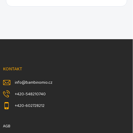
F
u
ß
z
e
KONTAKT
i
l
info
@
bambinomio.cz
e
+420-548210740
+420-602728212
AGB