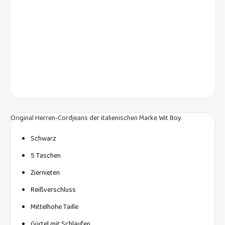
Original Herren Cordjeans der italienischen Marke Wit Boy. Klassische
Hose mit geradem Bein und fünf Taschen aus schwarzem Cord mit
feiner Rippung.
DETAILLIERTE INFORMATIONEN
FRAGEN
Original Herren-Cordjeans der italienischen Marke Wit Boy.
Schwarz
5 Taschen
Ziernieten
Reißverschluss
Mittelhohe Taille
Gürtel mit Schlaufen