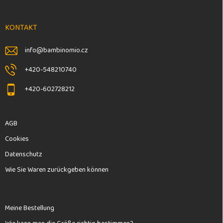
ß
z
e
KONTAKT
i
l
info
@
bambinomio.cz
e
+420-548210740
+420-602728212
AGB
Cookies
Datenschutz
Wie Sie Waren zurückgeben können
Meine Bestellung