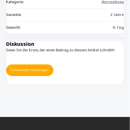
Kategorie
:
Herrenhose
Garantie
:
2 Jahre
Gewicht
:
0.1 kg
Diskussion
Seien Sie der Erste, der einen Beitrag zu diesem Artikel schreibt!
Kommentar hinzufügen
F
u