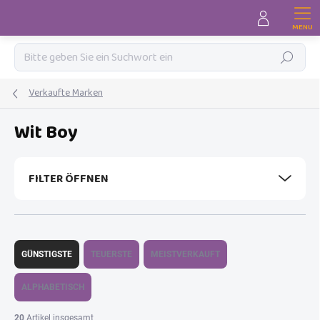
Zum
Inhalt
springen
Suchen
Verkaufte Marken
Wit Boy
FILTER ÖFFNEN
P
r
GÜNSTIGSTE
TEUERSTE
MEISTVERKAUFT
o
d
ALPHABETISCH
u
k
20
Artikel insgesamt