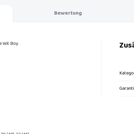
Bewertung
Zus
e Wit Boy.
Katego
Garant