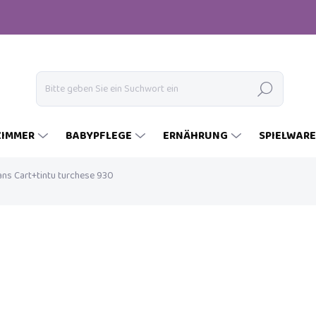
Suchen
ZIMMER
BABYPFLEGE
ERNÄHRUNG
SPIELWAR
ns Cart+tintu turchese 930
€59
Verkaufspreis:
VARIANTE WÄHLEN