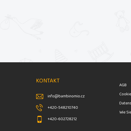
F
u
ß
KONTAKT
z
AGB
e
Cooki
i
info
@
bambinomio.cz
l
Daten
+420-548210740
e
Wie Si
+420-602728212