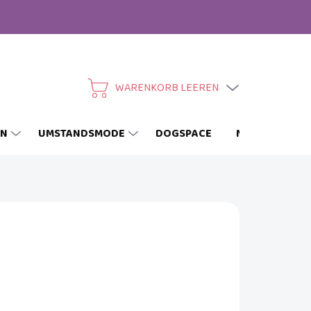
WARENKORB LEEREN
WARENKORB
EN
UMSTANDSMODE
DOGSPACE
MARKEN