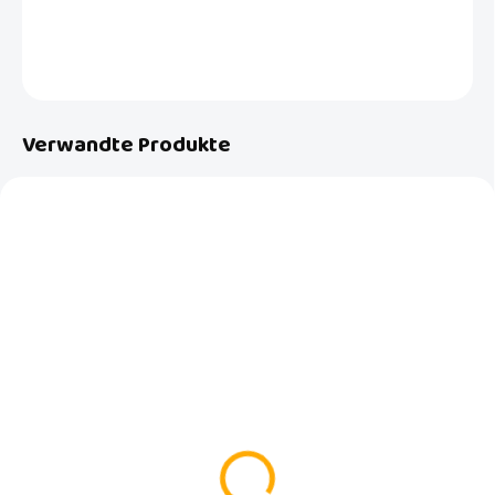
DETAILLIERTE INFORMATIONEN
FRAGEN
Verwandte Produkte
AUF LAGER
AUF LAGER
(2 ST)
(2 ST)
Babydan faltbare
Babydan faltbare
Babybadewanne 100L
Babybadewanne 30L
mit Temperaturanzeige
mit Temperaturanzeige