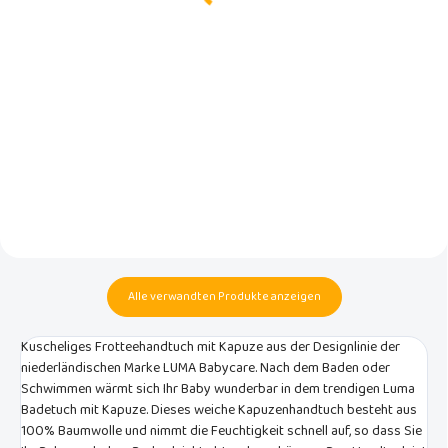
€79,90
€49,90
In den Warenkorb
In den Warenkorb
Eine voluminöse Faltbadewanne
Zusammenklappbare Badewanne
mit Ziehharmonika-
mit Ziehharmonika-
Mechanismus und Anzeige der
Mechanismus und Anzeige der
richtigen Wassertemperatur. Es
richtigen Wassertemperatur. Es
nimmt nur minimalen Platz ein
nimmt nur minimalen Platz ein
und bietet gleichzeitig
und bietet gleichzeitig
maximalen Komfort. Ideal für
maximalen Komfort. Ideal für
begrenzte Platzverhältnisse
begrenzte Platzverhältnisse
oder für Reisen und Urlaub.
oder für Reisen und Urlaub.
Alle verwandten Produkte anzeigen
Kuscheliges Frotteehandtuch mit Kapuze aus der Designlinie der
niederländischen Marke LUMA Babycare. Nach dem Baden oder
Schwimmen wärmt sich Ihr Baby wunderbar in dem trendigen Luma
Badetuch mit Kapuze. Dieses weiche Kapuzenhandtuch besteht aus
100% Baumwolle und nimmt die Feuchtigkeit schnell auf, so dass Sie