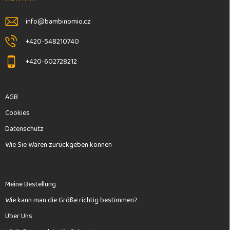
i
l
info
@
bambinomio.cz
e
+420-548210740
+420-602728212
AGB
Cookies
Datenschutz
Wie Sie Waren zurückgeben können
Meine Bestellung
Wie kann man die Größe richtig bestimmen?
Über Uns