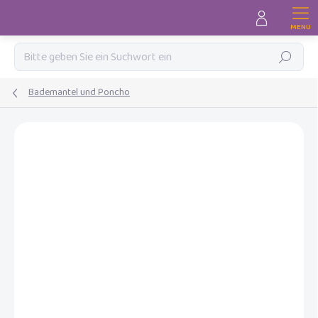
Zum
Inhalt
springen
Suchen
Bademantel und Poncho
MARKE:
LUMA