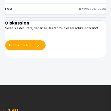
EAN
:
8714929610203
Diskussion
Seien Sie der Erste, der einen Beitrag zu diesem Artikel schreibt!
Kommentar hinzufügen
F
u
ß
z
e
KONTAKT