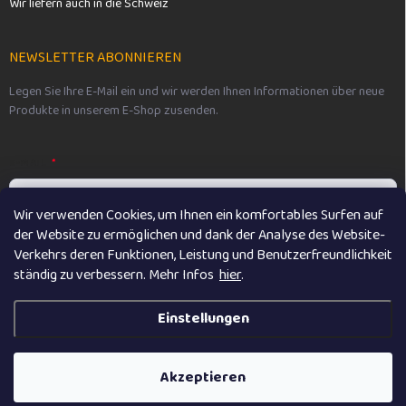
Wir liefern auch in die Schweiz
NEWSLETTER ABONNIEREN
Legen Sie Ihre E-Mail ein und wir werden Ihnen Informationen über neue
Produkte in unserem E-Shop zusenden.
E-MAIL
Wir verwenden Cookies, um Ihnen ein komfortables Surfen auf
der Website zu ermöglichen und dank der Analyse des Website-
Vložením e-mailu souhlasíte s
podmínkami ochrany osobních údajů
Verkehrs deren Funktionen, Leistung und Benutzerfreundlichkeit
ständig zu verbessern. M
ehr Infos
hier
.
Anmelden
Einstellungen
Copyright 2026
Vikibaby
. Alle Rechte vorbehalten.
Akzeptieren
Erstellt von Shoptet