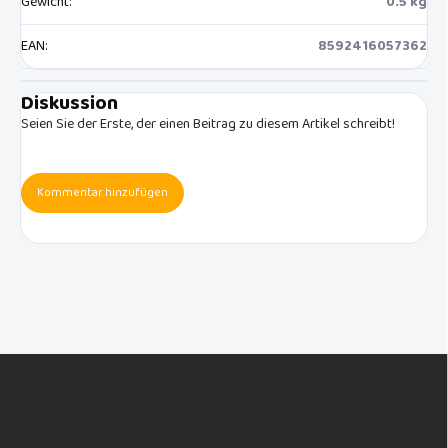
Gewicht
:
0.5 kg
EAN
:
8592416057362
Diskussion
Seien Sie der Erste, der einen Beitrag zu diesem Artikel schreibt!
Kommentar hinzufügen
F
u
ß
z