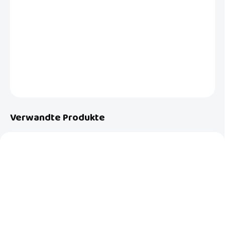
Antiallergische, waschbare Wickelauflage mit erhöhtem Rand und
festem Boden, auch für Kinderbetten geeignet. Spart Platz und
schont den Rücken.
DETAILLIERTE INFORMATIONEN
FRAGEN
Verwandte Produkte
AUF LAGER
AUF LAGER