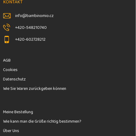
e
KONTAKT
i
l
info
@
bambinomio.cz
e
+420-548210740
+420-602728212
AGB
Cookies
Datenschutz
Wie Sie Waren zurückgeben können
Meine Bestellung
Wie kann man die Größe richtig bestimmen?
Über Uns