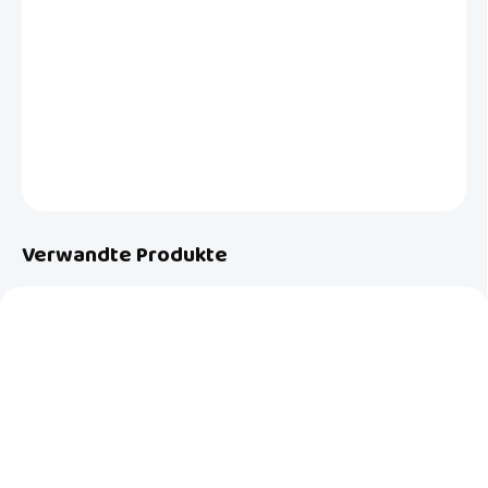
Premium-Kinderwagen mit großen Rädern für jedes Gelände. Es
verfügt über ein automatisches Ein- und Ausklappen, was maximalen
Komfort garantiert. Für Kinder bis 4 Jahre (22 kg).
DETAILLIERTE INFORMATIONEN
FRAGEN
Verwandte Produkte
AUF LAGER
AUF LAGER