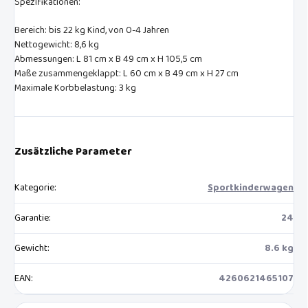
Spezifikationen:
Bereich: bis 22 kg Kind, von 0-4 Jahren
Nettogewicht: 8,6 kg
Abmessungen: L 81 cm x B 49 cm x H 105,5 cm
Maße zusammengeklappt: L 60 cm x B 49 cm x H 27 cm
Maximale Korbbelastung: 3 kg
Zusätzliche Parameter
Kategorie
:
Sportkinderwagen
Garantie
:
24
Gewicht
:
8.6 kg
EAN
:
4260621465107