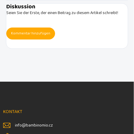
Diskussion
Seien Sie der Erste, der einen Beitrag zu diesem Artikel schreibt!
Kommentar hinzufügen
F
u
ß
z
e
KONTAKT
i
l
info
@
bambinomio.cz
e