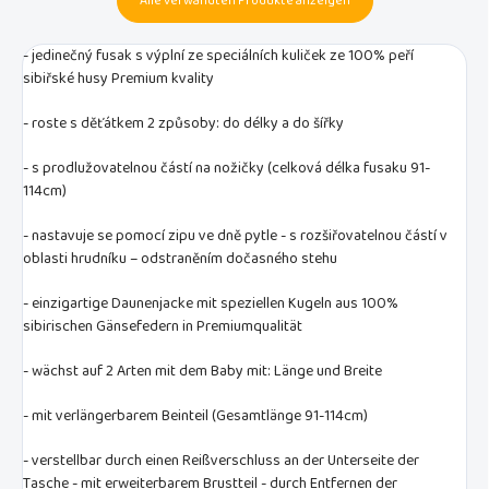
Alle verwandten Produkte anzeigen
- jedinečný fusak s výplní ze speciálních kuliček ze 100% peří
sibiřské husy Premium kvality
- roste s děťátkem 2 způsoby: do délky a do šířky
- s prodlužovatelnou částí na nožičky (celková délka fusaku 91-
114cm)
- nastavuje se pomocí zipu ve dně pytle - s rozšiřovatelnou částí v
oblasti hrudníku – odstraněním dočasného stehu
- einzigartige Daunenjacke mit speziellen Kugeln aus 100%
sibirischen Gänsefedern in Premiumqualität
- wächst auf 2 Arten mit dem Baby mit: Länge und Breite
- mit verlängerbarem Beinteil (Gesamtlänge 91-114cm)
- verstellbar durch einen Reißverschluss an der Unterseite der
Tasche - mit erweiterbarem Brustteil - durch Entfernen der