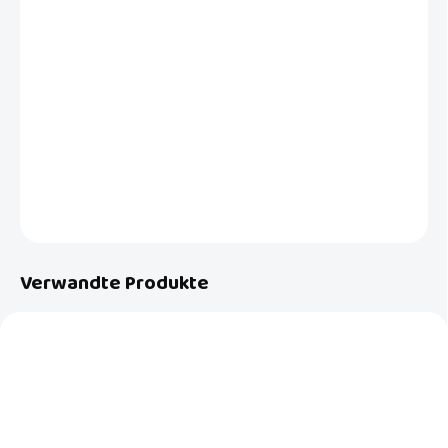
−
+
In den Warenkorb
ARO® Maxiflex - ein luxuriöser mitwachsender Fußsack, der sowohl
in der Länge als auch in der Breite wächst! Füllung: Spezialknäuel aus
100% sibirischen Gänsefedern in Premiumqualität, geeignet für 3/5-
Punkt-Gurtsysteme.
DETAILLIERTE INFORMATIONEN
FRAGEN
Verwandte Produkte
AKTION