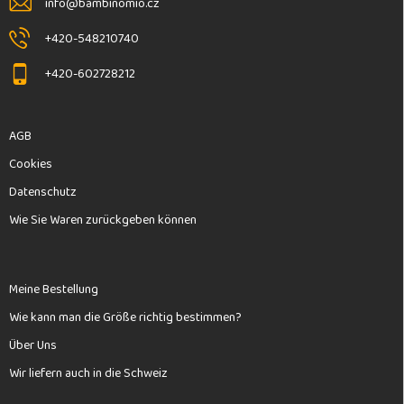
info
@
bambinomio.cz
e
+420-548210740
+420-602728212
AGB
Cookies
Datenschutz
Wie Sie Waren zurückgeben können
Meine Bestellung
Wie kann man die Größe richtig bestimmen?
Über Uns
Wir liefern auch in die Schweiz