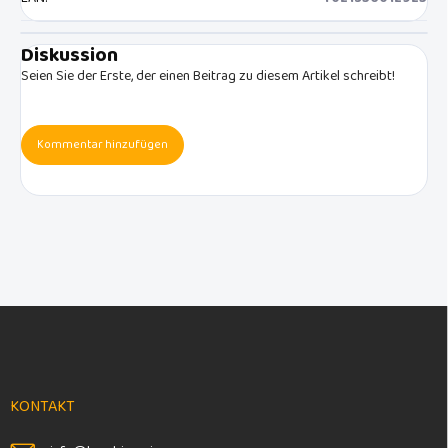
Diskussion
Seien Sie der Erste, der einen Beitrag zu diesem Artikel schreibt!
Kommentar hinzufügen
F
u
ß
z
e
KONTAKT
i
l