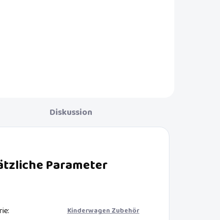
r
Sie
ller
ittle
net.
 an
Diskussion
igt
ätzliche Parameter
rie
:
Kinderwagen Zubehör