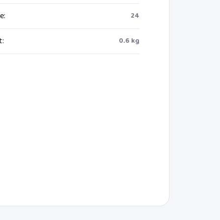
ie
:
24
t
:
0.6 kg