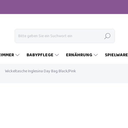
Suchen
ZIMMER
BABYPFLEGE
ERNÄHRUNG
SPIELWAR
Wickeltasche Inglesina Day Bag Black/Pink
€79
€49
Verkaufspreis:
AUF LAGER
(1 ST)