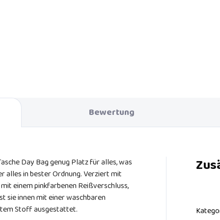
Ein verlorener Schnuller kann fü
das Baby viel Ärger bedeuten. 
 der neuen angenehmen
können dies jedoch leicht
eldecke aus Baumwolle von
verhindern, indem Sie den Schnu
 Dan schläft Ihr Baby gesund
am Clip befestigen. Der Difrax L
ruhig.
Heart Schnuller-Clip ist ein
raffinierter, sicherer und
praktischer Clip, der sich zum
Befestigen eines Schnullers eig
Die andere Seite des Clips kann
Bewertung
der Kleidung des Babys befest
werden.
Zus
 Tasche Day Bag genug Platz für alles, was
 alles in bester Ordnung. Verziert mit
mit einem pinkfarbenen Reißverschluss,
st sie innen mit einer waschbaren
tem Stoff ausgestattet.
Katego