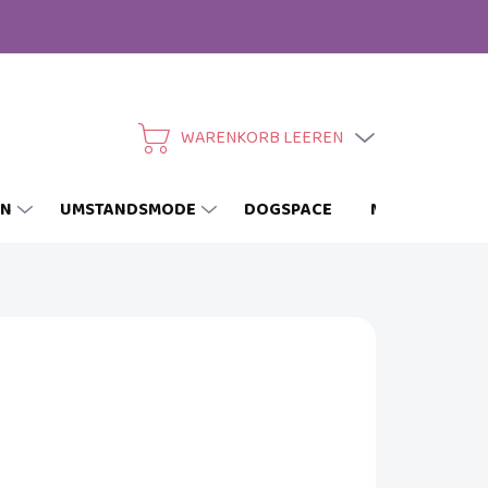
WARENKORB LEEREN
WARENKORB
EN
UMSTANDSMODE
DOGSPACE
MARKEN