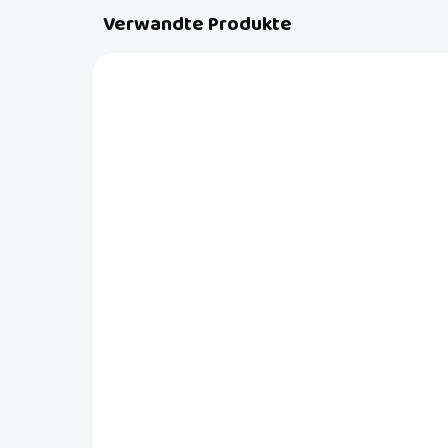
Verwandte Produkte
BD9016
AUF LAGER
(>5 ST)
3 in 1 Autositzschutz von
Ge
BabyDan
aus
75
€29,90
€1
In den Warenkorb