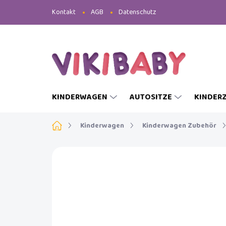
Zum
Kontakt
AGB
Datenschutz
Inhalt
springen
KINDERWAGEN
AUTOSITZE
KINDER
Startseite
Kinderwagen
Kinderwagen Zubehör
MARKE:
INGLESINA
AKTION