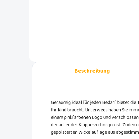
Mit einem Autositzschutz von
BabyDan müssen Sie sich nicht
Mit
mehr über Verfärbungen, Flecken
Häk
oder Kratzer auf Ihren Autositzen
Baby
ärgern.
und 
Beschreibung
Geräumig, ideal für jeden Bedarf bietet die
Ihr Kind braucht. Unterwegs haben Sie immer
einem pinkfarbenen Logo und verschlossen 
der unter der Klappe verborgen ist. Zudem i
gepolsterten Wickelauflage aus abgestimm