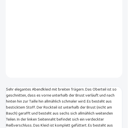
VARIANTE
−
+
In den Warenkorb
Elegantes, formelles Sommerkleid aus feinem Chiffon. Mit breiteren
Trägern und rundem Ausschnitt. Dieses Kleid ist sehr leicht und luftig,
perfekt für Sommertage.
DETAILLIERTE INFORMATIONEN
FRAGEN
Sehr elegantes Abendkleid mit breiten Trägern. Das Oberteil ist so
geschnitten, dass es vorne unterhalb der Brust verläuft und nach
hinten hin zur Taille hin allmählich schmaler wird. Es besteht aus
besticktem Stoff. Der Rockteil ist unterhalb der Brust (nicht am
Bauch) gerafft und besteht aus sechs sich allmählich weitenden
Teilen. In der linken Seitennaht befindet sich ein verdeckter
Reißverschluss. Das Kleid ist komplett gefüttert. Es besteht aus