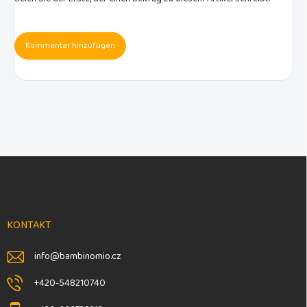
Kommentar hinzufügen
F
u
ß
z
e
KONTAKT
i
l
info
@
bambinomio.cz
e
+420-548210740