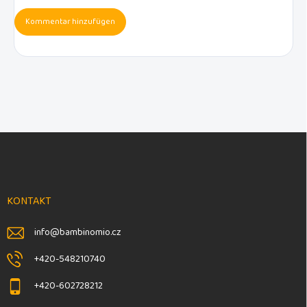
Kommentar hinzufügen
F
u
ß
z
e
KONTAKT
i
l
info
@
bambinomio.cz
e
+420-548210740
+420-602728212