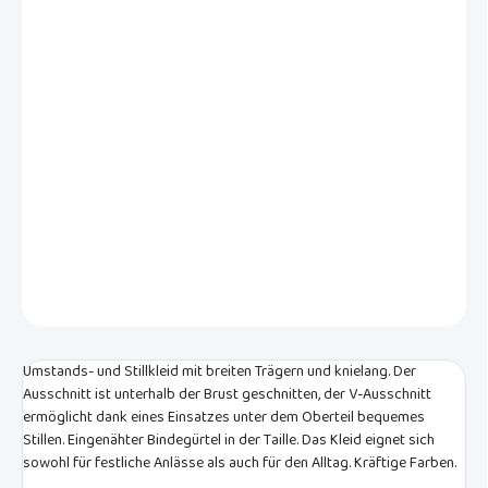
VARIANTE
−
+
In den Warenkorb
Schwarzes Umstands- und Stillkleid mit bunten Blumen. Mit breiten
Trägern, eingenähtem weißen Einsatz und knielang. Geeignet für
festliche Anlässe und den Alltag.
DETAILLIERTE INFORMATIONEN
FRAGEN
Umstands- und Stillkleid mit breiten Trägern und knielang. Der
Ausschnitt ist unterhalb der Brust geschnitten, der V-Ausschnitt
ermöglicht dank eines Einsatzes unter dem Oberteil bequemes
Stillen. Eingenähter Bindegürtel in der Taille. Das Kleid eignet sich
sowohl für festliche Anlässe als auch für den Alltag. Kräftige Farben.