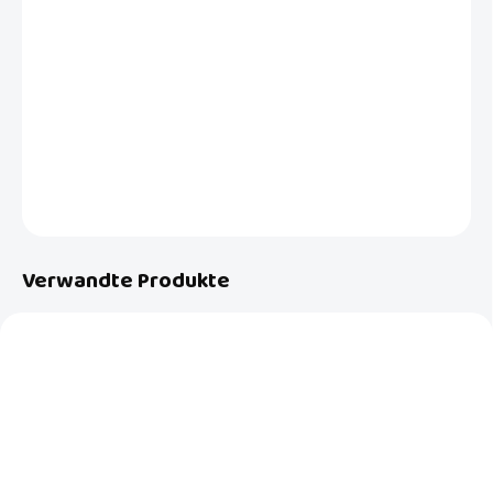
Fehlt in Ihrer Wickeltasche ein wasserdichtes Fach für gebrauchte
Windeln oder andere nasse Sachen? Holen Sie sich eine wasserdichte
Dreamland-Tasche für bis zu 4 gebrauchte Windeln oder nasse
Badebekleidung. Schützt andere Dinge vor Nässe oder Schmutz.
DETAILLIERTE INFORMATIONEN
FRAGEN
Verwandte Produkte
AKTION