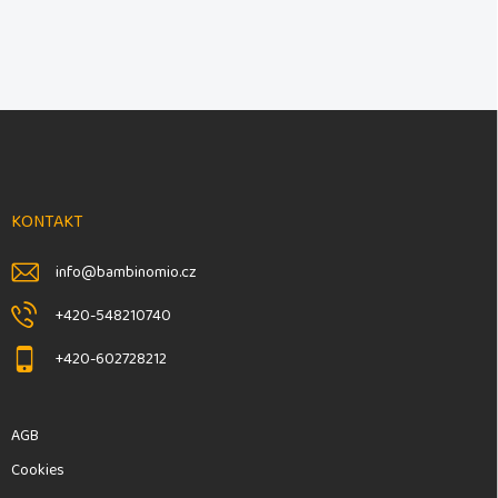
F
u
ß
z
e
KONTAKT
i
l
info
@
bambinomio.cz
e
+420-548210740
+420-602728212
AGB
Cookies