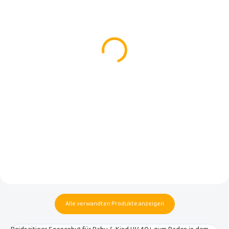
AUF LAGER
AUF LAGER
(1 ST)
(>5 ST)
Reise Bade und
Schwimmwindel Crab
Wickelmatte, nice
cove Gr.L
€16,95
€12,90
In den Warenkorb
In den Warenkorb
Reise- und Bade-Wickelmatte
Unsere preisgekrönten
Nice. Die perfekte faltbare
Schwimmwindeln Crab Cove
wasserdichte Unterlage für
bieten im Gegensatz zu
vielbeschäftigte Mütter und
normalen Badehosen die ideale
nasse Pobacken! Unsere
Lösung.Sie sind perfekt in
praktischen Reiseunterlagen
Schwimmbäden und auch in den
sind ideal zum Windelwechseln
Urlaub am Meer oder am See.
am Pool, in der Umkleide oder am
Strand.
Alle verwandten Produkte anzeigen