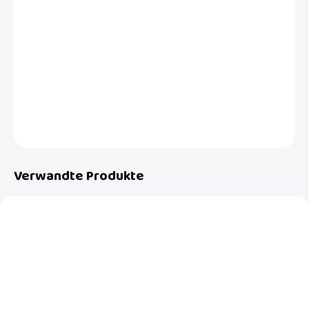
Beidseitiger Kinder Sonnenhutfür Baby & Kind UV 40+ zum Baden in
dem Muster Nice, bietet perfekten Schutz für kleine Seefahrer und
Entdecker! Schützen Sie Ihr Kind am Wasser oder bei Spaziergängen
mit unseren Sonnenhüten mit dem UV Schutz 40+.
DETAILLIERTE INFORMATIONEN
FRAGEN
Verwandte Produkte