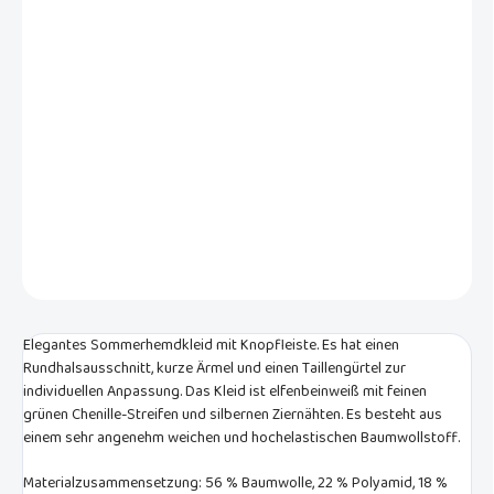
VARIANTE
−
+
In den Warenkorb
Elegantes Sommerhemdkleid in Ecru mit zarten grünen Chenille-
Streifen. Es hat einen hohen Kragen, kurze Ärmel und einen
Bindegürtel in der Taille. Ideal für Büro oder Urlaub.
DETAILLIERTE INFORMATIONEN
FRAGEN
Elegantes Sommerhemdkleid mit Knopfleiste. Es hat einen
Rundhalsausschnitt, kurze Ärmel und einen Taillengürtel zur
individuellen Anpassung. Das Kleid ist elfenbeinweiß mit feinen
grünen Chenille-Streifen und silbernen Ziernähten. Es besteht aus
einem sehr angenehm weichen und hochelastischen Baumwollstoff.
Materialzusammensetzung: 56 % Baumwolle, 22 % Polyamid, 18 %