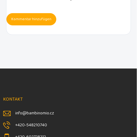
Kommentar hinzufügen
F
u
ß
z
e
KONTAKT
i
l
info
@
bambinomio.cz
e
+420-548210740