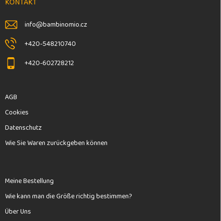
e
KONTAKT
i
l
info
@
bambinomio.cz
e
+420-548210740
+420-602728212
AGB
Cookies
Datenschutz
Wie Sie Waren zurückgeben können
Meine Bestellung
Wie kann man die Größe richtig bestimmen?
Über Uns