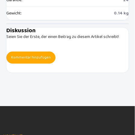
Garantie
:
24
Gewicht
:
0.14 kg
Diskussion
Seien Sie der Erste, der einen Beitrag zu diesem Artikel schreibt!
Kommentar hinzufügen
F
u
ß
z