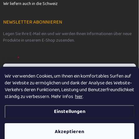
Wir liefern auch in die Schweiz
NEWSLETTER ABONNIEREN
Legen Sie Ihre E-Mail ein und wir werden Ihnen Informationen über neue
Produkte in unserem E-Shop zusenden.
E-MAIL
Wir verwenden Cookies, um Ihnen ein komfortables Surfen auf
der Website zu ermöglichen und dank der Analyse des Website-
Vložením e-mailu souhlasíte s
podmínkami ochrany osobních údajů
Verkehrs deren Funktionen, Leistung und Benutzerfreundlichkeit
ständig zu verbessern. M
ehr Infos
hier
.
Anmelden
Einstellungen
Copyright 2026
Vikibaby
. Alle Rechte vorbehalten.
Akzeptieren
Erstellt von Shoptet