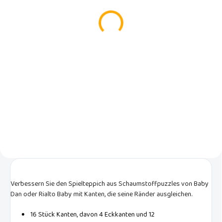
Beige 90x90 cm
hellbeige, 31,5 x 31,5 x
1,4 cm, 1 Stück.
€13,50
€2,50
In den Warenkorb
In den Warenkorb
Ein extragroßes
Schaumstoffpuzzle ergibt einen
1 Stück hervorragendes Rialto
beigen Spielboden, der jedes
Baby Schaumstoffpuzzle in
Kinderzimmer schmückt. Im
hellbeiger Farbe, zum
Paket sind insgesamt 9 Fliesen
Hinzufügen zur Anzahl oder zur
mit je 30 x 30 cm enthalten.
farbenfrohen Belebung von
Puzzlesets, Abmessungen 31,5 x
31,5 x 1,4 cm.
Verbessern Sie den Spielteppich aus Schaumstoffpuzzles von Baby
Dan oder Rialto Baby mit Kanten, die seine Ränder ausgleichen.
16 Stück Kanten, davon 4 Eckkanten und 12