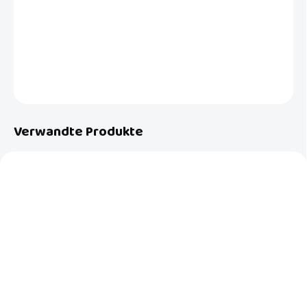
x 120 cm oder 122 x 122 cm.
DETAILLIERTE INFORMATIONEN
FRAGEN
Verwandte Produkte
NEU
AUF LAGER
AUF LAGER
(>5 ST)
(1 ST)
Puzzle Spielmatte Light
Schaumstoffpuzzle,