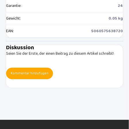
Garantie
:
24
Gewicht
:
0.05 kg
EAN
:
5060575638720
Diskussion
Seien Sie der Erste, der einen Beitrag zu diesem Artikel schreibt!
Kommentar hinzufügen
F
u