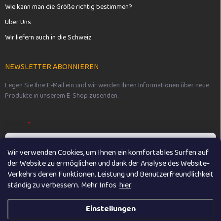
Wie kann man die Größe richtig bestimmen?
Über Uns
Wir liefern auch in die Schweiz
NEWSLETTER ABONNIEREN
Legen Sie Ihre E-Mail ein und wir werden Ihnen Informationen über neue
Produkte in unserem E-Shop zusenden.
E-MAIL
Wir verwenden Cookies, um Ihnen ein komfortables Surfen auf
der Website zu ermöglichen und dank der Analyse des Website-
Vložením e-mailu souhlasíte s
podmínkami ochrany osobních údajů
Verkehrs deren Funktionen, Leistung und Benutzerfreundlichkeit
ständig zu verbessern. M
ehr Infos
hier
.
Anmelden
Einstellungen