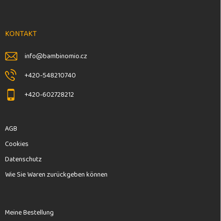
ß
z
e
KONTAKT
i
l
info
@
bambinomio.cz
e
+420-548210740
+420-602728212
AGB
Cookies
Datenschutz
Wie Sie Waren zurückgeben können
Meine Bestellung