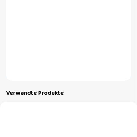
−
+
In den Warenkorb
Unsere preisgekrönten Schwimmwindeln Lemon Twist bieten im
Gegensatz zu normalen Badehosen die ideale Lösung.Sie sind
perfekt in Schwimmbäden und auch in den Urlaub am Meer oder am
See. Größe XL ist für Kinder von 12 bis 15 kg geeignet, also etwa 2-3
Jahre.
DETAILLIERTE INFORMATIONEN
FRAGEN
Verwandte Produkte
NEU
NEU