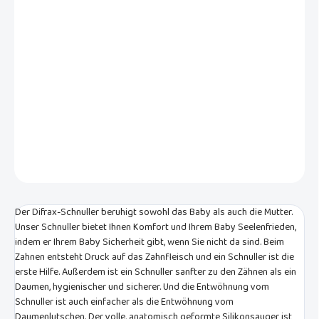
Der natürlich anatomisch geformte Difrax-Sauger erfüllt die
Saugbedürfnisse Ihres Babys vollständig. Die Mundöffnung des
Saugers ist rund und konvex, so dass Ihr Baby den Schnuller
schneller erlernt. Die große Schnullerscheibe und der harte,
silikongefüllte Sauger wurden speziell für Babys ab 18 Monaten
entwickelt und helfen bei der Entwöhnung.
DETAILLIERTE INFORMATIONEN
FRAGEN
Der Difrax-Schnuller beruhigt sowohl das Baby als auch die Mutter.
Unser Schnuller bietet Ihnen Komfort und Ihrem Baby Seelenfrieden,
indem er Ihrem Baby Sicherheit gibt, wenn Sie nicht da sind. Beim
Zahnen entsteht Druck auf das Zahnfleisch und ein Schnuller ist die
erste Hilfe. Außerdem ist ein Schnuller sanfter zu den Zähnen als ein
Daumen, hygienischer und sicherer. Und die Entwöhnung vom
Schnuller ist auch einfacher als die Entwöhnung vom
Daumenlutschen. Der volle, anatomisch geformte Silikonsauger ist