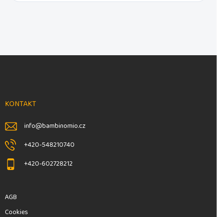
F
u
ß
z
e
KONTAKT
i
l
info
@
bambinomio.cz
e
+420-548210740
+420-602728212
AGB
Cookies