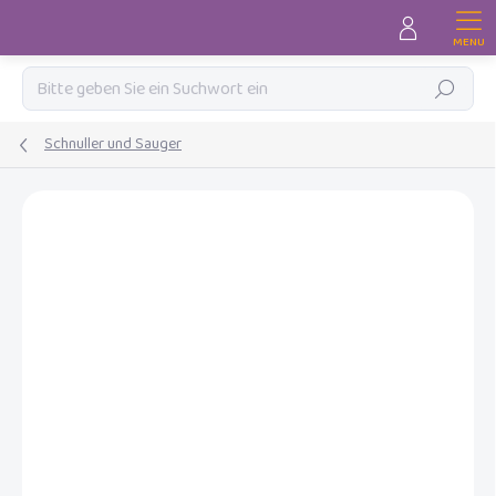
Zum
Inhalt
springen
Suchen
Schnuller und Sauger
MARKE:
DIFRAX