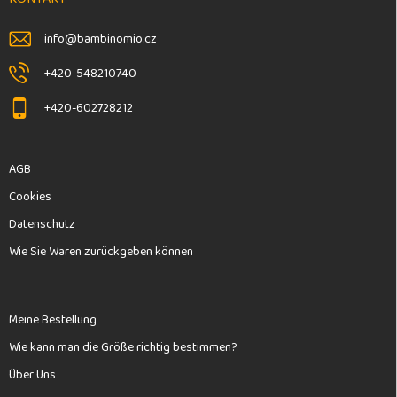
i
l
info
@
bambinomio.cz
e
+420-548210740
+420-602728212
AGB
Cookies
Datenschutz
Wie Sie Waren zurückgeben können
Meine Bestellung
Wie kann man die Größe richtig bestimmen?
Über Uns