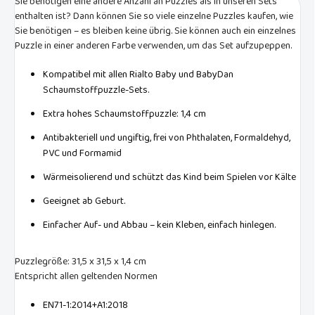
Sie benötigen eine andere Anzahl an Puzzles als in unseren Sets
enthalten ist? Dann können Sie so viele einzelne Puzzles kaufen, wie
Sie benötigen – es bleiben keine übrig. Sie können auch ein einzelnes
Puzzle in einer anderen Farbe verwenden, um das Set aufzupeppen.
Kompatibel mit allen Rialto Baby und BabyDan
Schaumstoffpuzzle-Sets.
Extra hohes Schaumstoffpuzzle: 1,4 cm
Antibakteriell und ungiftig, frei von Phthalaten, Formaldehyd,
PVC und Formamid
Wärmeisolierend und schützt das Kind beim Spielen vor Kälte
Geeignet ab Geburt.
Einfacher Auf- und Abbau – kein Kleben, einfach hinlegen.
Puzzlegröße: 31,5 x 31,5 x 1,4 cm
Entspricht allen geltenden Normen
EN71-1:2014+A1:2018