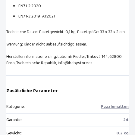
EN71-2:2020
EN71-3:2019+A1:2021
Technische Daten: Paketgewicht: 0,1 kg, Paketgröße: 33 x 33 x 2 cm
Warnung: Kinder nicht unbeaufsichtigt lassen.
Herstellerinformationen: Ing. Lubomír Fiedler, Trnková 144, 62800
Brno, Tschechische Republik, info@babystore.cz
Zusätzliche Parameter
Kategorie
:
Puzzlematten
Garantie
:
24
Gewicht
:
0.2 kg