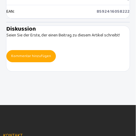
EAN
:
8592416058222
Diskussion
Seien Sie der Erste, der einen Beitrag zu diesem Artikel schreibt!
Kommentar hinzufügen
F
u
ß
z
e
KONTAKT