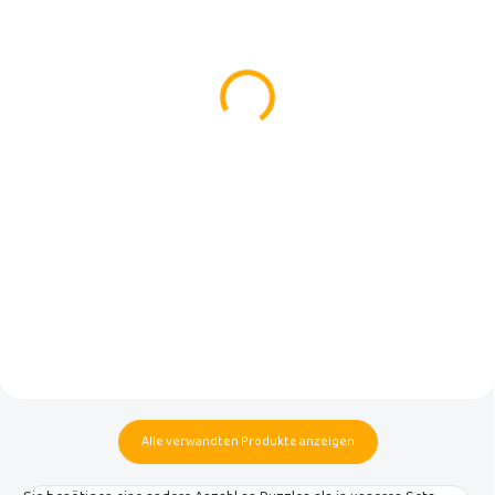
(>5 ST)
(1 ST)
Puzzle Spielmatte Light
Puzzle-Spielmatte Light
Green 90x90 cm
Green 150x150cm
€13,50
€32,90
In den Warenkorb
In den Warenkorb
Ein extragroßes
Ein Set aus 25 dicken, 1,4 cm
Schaumstoffpuzzle ergibt einen
hohen Schaumstoffpuzzles in
hellgrünen Spielboden, der ein
Hellgrün, die je nach Bedarf eine
Kinderzimmer schmückt. Im
150 x 150 cm große Spielmatte
Paket sind insgesamt 9 Fliesen
oder eine andere Form bilden.
mit je 30 x 30 cm enthalten.
Alle verwandten Produkte anzeigen