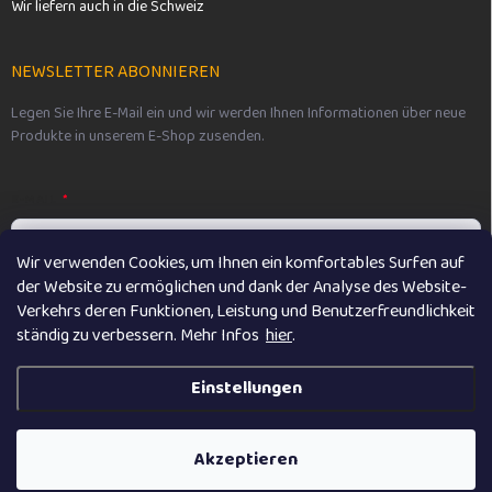
Wir liefern auch in die Schweiz
NEWSLETTER ABONNIEREN
Legen Sie Ihre E-Mail ein und wir werden Ihnen Informationen über neue
Produkte in unserem E-Shop zusenden.
E-MAIL
Wir verwenden Cookies, um Ihnen ein komfortables Surfen auf
der Website zu ermöglichen und dank der Analyse des Website-
Vložením e-mailu souhlasíte s
podmínkami ochrany osobních údajů
Verkehrs deren Funktionen, Leistung und Benutzerfreundlichkeit
ständig zu verbessern. M
ehr Infos
hier
.
Anmelden
Einstellungen
Copyright 2026
Vikibaby
. Alle Rechte vorbehalten.
Akzeptieren
Erstellt von Shoptet