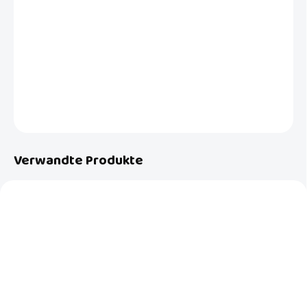
1 Stück hervorragendes Rialto Baby Schaumstoffpuzzle in hellgrüner
Farbe, zum Hinzufügen zur Anzahl oder zur farbenfrohen Belebung
von Puzzlesets, Abmessungen 31,5 x 31,5 x 1,4 cm.
DETAILLIERTE INFORMATIONEN
FRAGEN
Verwandte Produkte
NEU
NEU
AUF LAGER
AUF LAGER