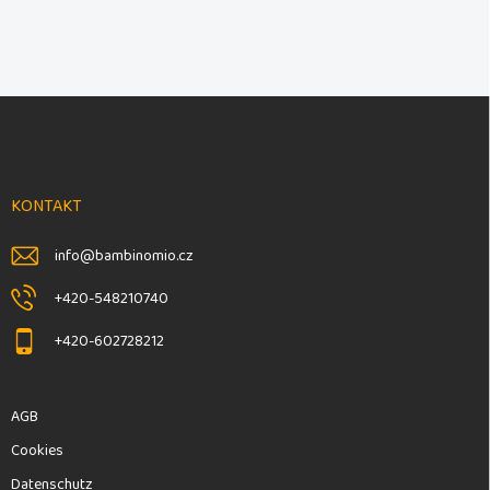
F
u
ß
z
e
KONTAKT
i
l
info
@
bambinomio.cz
e
+420-548210740
+420-602728212
AGB
Cookies
Datenschutz