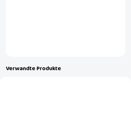
Die revolutionäre wiederverwendbare Stoffwindel ALL-IN-ONE ist
eine intelligente All-in-One-Lösung für Einsparungen, Bequemlichkeit,
Bequemlichkeit und Leistung.
DETAILLIERTE INFORMATIONEN
FRAGEN
Verwandte Produkte
AUF LAGER
AUF LAGER