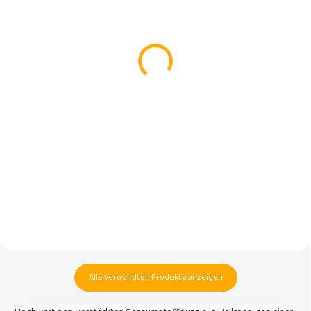
(2 ST)
(>5 ST)
LUMA Blush Pink
Schaumstoffpuzzle
Badeset
Hellrosa 31,5 x 31,5 x 1,4
cm, 1 Stück.
€98,90
€2,50
In den Warenkorb
In den Warenkorb
Luma Babycare – freundliches
und smartes Design. Ein Set mit
1 Stück des hervorragenden
allen LUMA-Produkten, die Sie
Rialto Baby Schaumstoffpuzzles
zum Baden brauchen! Und das in
in Hellrosa, zum Hinzufügen zur
so schönen Trendfarben! Zum
Anzahl oder zur farbenfrohen
reduzierten Preis im Vergleich
Belebung von Puzzlesets,
zum Einzelkauf.
Abmessungen 31,5 x 31,5 x 1,4 cm.
Alle verwandten Produkte anzeigen