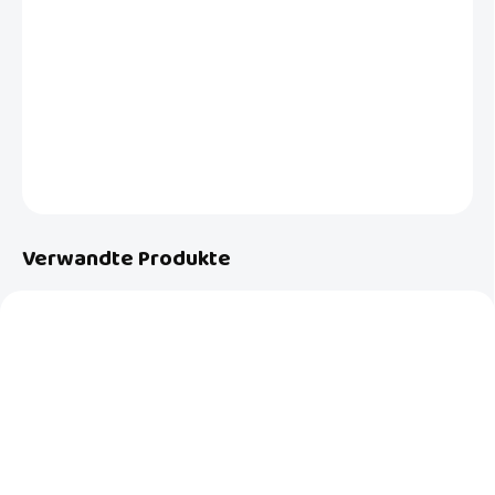
Ein Set aus 25 dicken, 1,4 cm hohen Schaumstoffpuzzleteilen in
Hellrosa, die je nach Bedarf eine 150x150 cm große Spielmatte oder
eine andere Form bilden.
DETAILLIERTE INFORMATIONEN
FRAGEN
Verwandte Produkte
NEU
AKTION
AUF LAGER
AUF LAGER