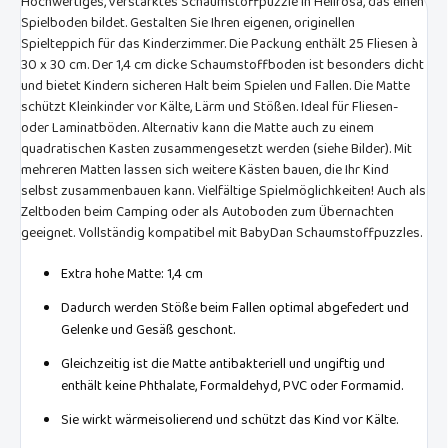
Hochwertiges, verstärktes Schaumstoffpuzzle in Hellrosa, das einen
Spielboden bildet. Gestalten Sie Ihren eigenen, originellen
Spielteppich für das Kinderzimmer. Die Packung enthält 25 Fliesen à
30 x 30 cm. Der 1,4 cm dicke Schaumstoffboden ist besonders dicht
und bietet Kindern sicheren Halt beim Spielen und Fallen. Die Matte
schützt Kleinkinder vor Kälte, Lärm und Stößen. Ideal für Fliesen-
oder Laminatböden. Alternativ kann die Matte auch zu einem
quadratischen Kasten zusammengesetzt werden (siehe Bilder). Mit
mehreren Matten lassen sich weitere Kästen bauen, die Ihr Kind
selbst zusammenbauen kann. Vielfältige Spielmöglichkeiten! Auch als
Zeltboden beim Camping oder als Autoboden zum Übernachten
geeignet. Vollständig kompatibel mit BabyDan Schaumstoffpuzzles.
Extra hohe Matte: 1,4 cm
Dadurch werden Stöße beim Fallen optimal abgefedert und
Gelenke und Gesäß geschont.
Gleichzeitig ist die Matte antibakteriell und ungiftig und
enthält keine Phthalate, Formaldehyd, PVC oder Formamid.
Sie wirkt wärmeisolierend und schützt das Kind vor Kälte.