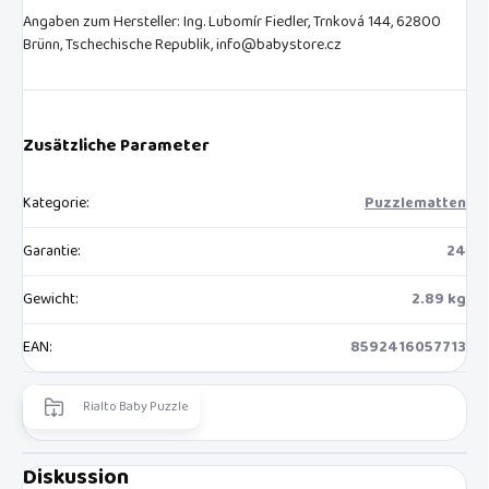
Angaben zum Hersteller: Ing. Lubomír Fiedler, Trnková 144, 62800
Brünn, Tschechische Republik, info@babystore.cz
Zusätzliche Parameter
Kategorie
:
Puzzlematten
Garantie
:
24
Gewicht
:
2.89 kg
EAN
:
8592416057713
Rialto Baby Puzzle
Diskussion