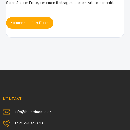
Seien Sie der Erste, der einen Beitrag zu diesem Artikel schreibt!
Kommentar hinzufügen
F
u
ß
z
e
KONTAKT
i
l
info
@
bambinomio.cz
e
+420-548210740