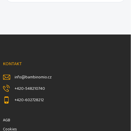
F
u
ß
z
e
KONTAKT
i
l
info
@
bambinomio.cz
e
+420-548210740
+420-602728212
AGB
Cookies