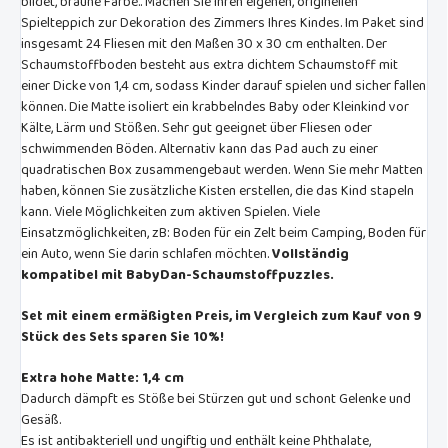
bildet, braune Farbe.. Machen Sie Ihren eigenen, originellen
Spielteppich zur Dekoration des Zimmers Ihres Kindes. Im Paket sind
insgesamt 24 Fliesen mit den Maßen 30 x 30 cm enthalten. Der
Schaumstoffboden besteht aus extra dichtem Schaumstoff mit
einer Dicke von 1,4 cm, sodass Kinder darauf spielen und sicher fallen
können. Die Matte isoliert ein krabbelndes Baby oder Kleinkind vor
Kälte, Lärm und Stößen. Sehr gut geeignet über Fliesen oder
schwimmenden Böden. Alternativ kann das Pad auch zu einer
quadratischen Box zusammengebaut werden. Wenn Sie mehr Matten
haben, können Sie zusätzliche Kisten erstellen, die das Kind stapeln
kann. Viele Möglichkeiten zum aktiven Spielen. Viele
Einsatzmöglichkeiten, zB: Boden für ein Zelt beim Camping, Boden für
ein Auto, wenn Sie darin schlafen möchten.
Vollständig
kompatibel mit BabyDan-Schaumstoffpuzzles.
Set mit einem ermäßigten Preis, im Vergleich zum Kauf von 9
Stück des Sets sparen Sie 10%!
Extra hohe Matte: 1,4 cm
Dadurch dämpft es Stöße bei Stürzen gut und schont Gelenke und
Gesäß.
Es ist antibakteriell und ungiftig und enthält keine Phthalate,