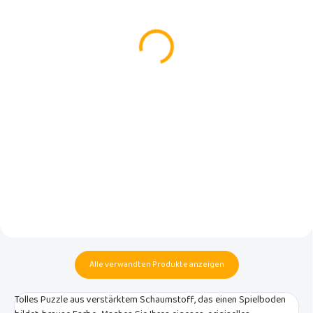
Schaumstoffpuzzle,
Set braune Kanten für
braun, 31,5 x 31,5 x 1,4
Schaumstoff- oder
cm, 1 Stück.
Korkpuzzles 180x120cm
€2,50
€16
In den Warenkorb
In den Warenkorb
1 Stück hochwertiges Rialto Baby
Set mit 20 braunen Kanten für
Schaumstoffpuzzle in Braun, zum
BabyDan- oder Rialto Baby-
Ergänzen oder farbenfrohen
Schaumstoffpuzzles mit
Aufpeppen von Puzzlesets, Maße
Korkoberfläche oder in brauner
31,5 x 31,5 x 1,4 cm.
Farbe. Das Set mit 20 Kanten
passt auf die Größe 180 x 120 cm
oder 150 x 150 cm.
Alle verwandten Produkte anzeigen
Tolles Puzzle aus verstärktem Schaumstoff, das einen Spielboden