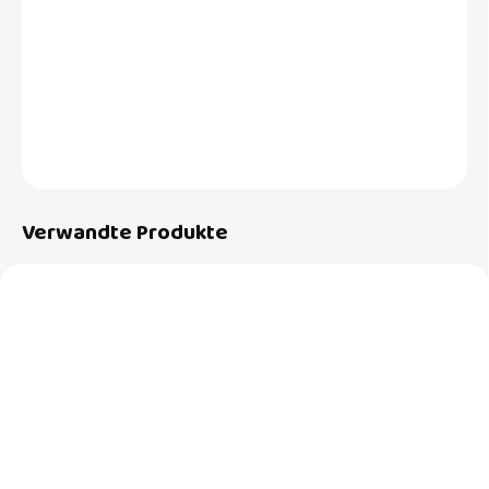
Set aus 24 dicken, 1,4 cm hohen Schaumstoffpuzzles in braune Farbe,
die einen Spielteppich 120x180cm oder 90x240cm bilden.
DETAILLIERTE INFORMATIONEN
FRAGEN
Verwandte Produkte
AUF LAGER
AUF LAGER
(2 ST)
(>5 ST)