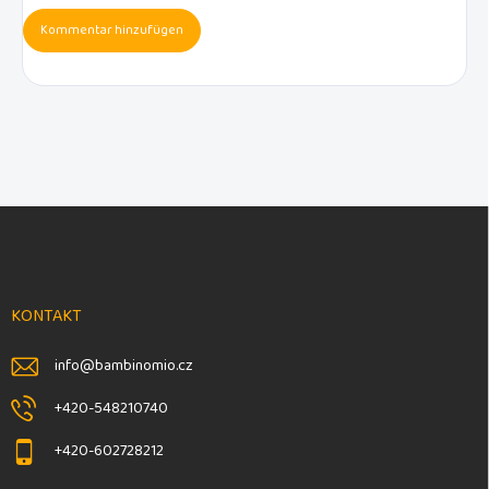
Kommentar hinzufügen
F
u
ß
z
e
KONTAKT
i
l
info
@
bambinomio.cz
e
+420-548210740
+420-602728212