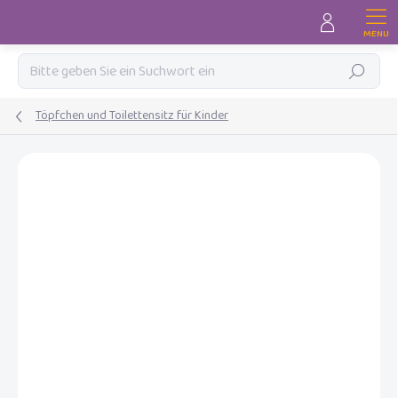
Zum
Inhalt
springen
Suchen
Töpfchen und Toilettensitz für Kinder
MARKE:
BEBE-JOU
AKTION