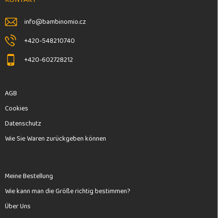
i
l
info
@
bambinomio.cz
e
+420-548210740
+420-602728212
AGB
Cookies
Datenschutz
Wie Sie Waren zurückgeben können
Meine Bestellung
Wie kann man die Größe richtig bestimmen?
Über Uns