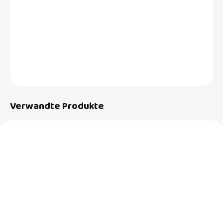
Die Musselinwindel von Luma mit dem Child's Play-Muster besteht
aus einem weichen hydrophilen Material und ist besonders weich.
DETAILLIERTE INFORMATIONEN
FRAGEN
Verwandte Produkte
AUF LAGER
AUF LAGER
(1 ST)
(>5 ST)