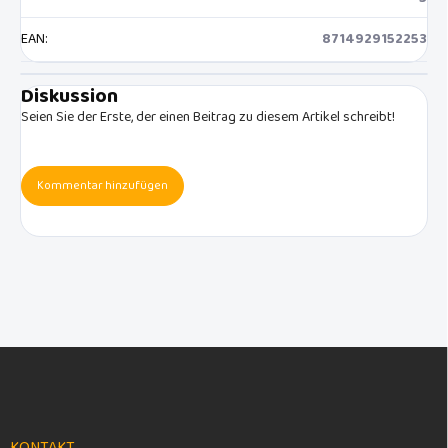
EAN
:
8714929152253
Diskussion
Seien Sie der Erste, der einen Beitrag zu diesem Artikel schreibt!
Kommentar hinzufügen
F
u
ß
z
e
KONTAKT