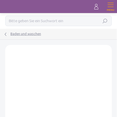
Zum
Inhalt
springen
Suchen
Baden und waschen
MARKE:
LUMA