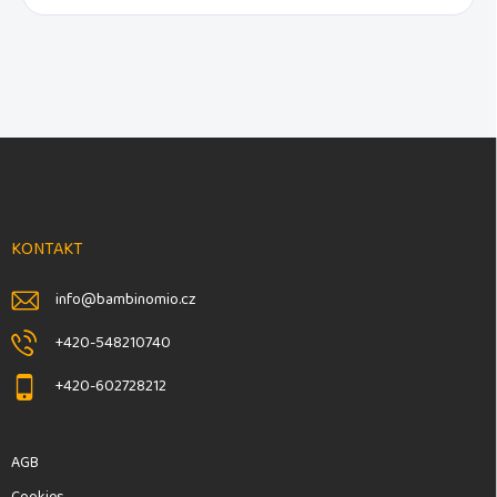
F
u
ß
z
e
KONTAKT
i
l
info
@
bambinomio.cz
e
+420-548210740
+420-602728212
AGB