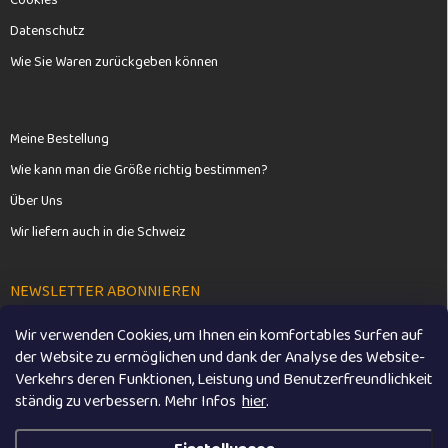
Cookies
Datenschutz
Wie Sie Waren zurückgeben können
Meine Bestellung
Wie kann man die Größe richtig bestimmen?
Über Uns
Wir liefern auch in die Schweiz
NEWSLETTER ABONNIEREN
Wir verwenden Cookies, um Ihnen ein komfortables Surfen auf
Anme
der Website zu ermöglichen und dank der Analyse des Website-
Verkehrs deren Funktionen, Leistung und Benutzerfreundlichkeit
ständig zu verbessern. M
ehr Infos
hier
.
Mit der Eingabe Ihrer E-Mail-Adresse stimmen Sie den
Datenschutzbestimmungen
zu.