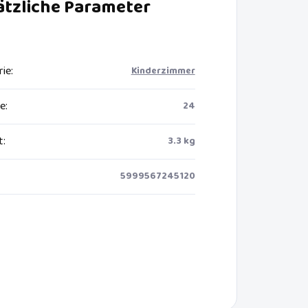
ätzliche Parameter
rie
:
Kinderzimmer
ie
:
24
t
:
3.3 kg
5999567245120