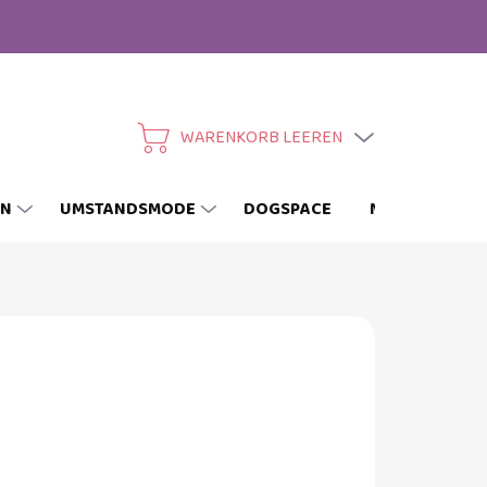
WARENKORB LEEREN
WARENKORB
EN
UMSTANDSMODE
DOGSPACE
MARKEN