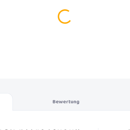
−
+
Kokosmatratze 50x90x7 cm für
DETAILLIERTE INFORMATIONEN
FRAGEN
Bewertung