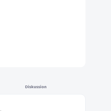
In den Warenkorb
 ein Kinderbett. Waschbarer, abnehmbarer Bezug.
Diskussion