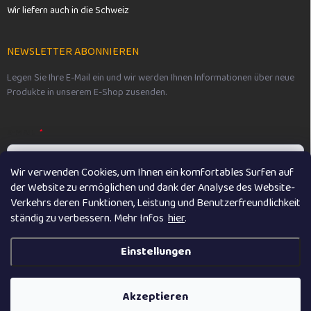
Wir liefern auch in die Schweiz
NEWSLETTER ABONNIEREN
Legen Sie Ihre E-Mail ein und wir werden Ihnen Informationen über neue
Produkte in unserem E-Shop zusenden.
E-MAIL
Wir verwenden Cookies, um Ihnen ein komfortables Surfen auf
der Website zu ermöglichen und dank der Analyse des Website-
Vložením e-mailu souhlasíte s
podmínkami ochrany osobních údajů
Verkehrs deren Funktionen, Leistung und Benutzerfreundlichkeit
ständig zu verbessern. M
ehr Infos
hier
.
Anmelden
Einstellungen
Copyright 2026
Vikibaby
. Alle Rechte vorbehalten.
Akzeptieren