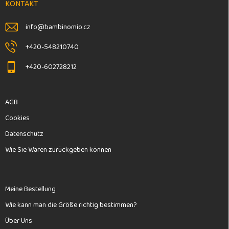
e
KONTAKT
i
l
info
@
bambinomio.cz
e
+420-548210740
+420-602728212
AGB
Cookies
Datenschutz
Wie Sie Waren zurückgeben können
Meine Bestellung
Wie kann man die Größe richtig bestimmen?
Über Uns