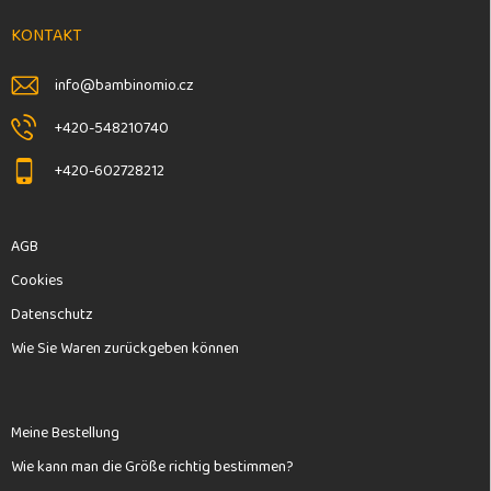
z
e
KONTAKT
i
l
info
@
bambinomio.cz
e
+420-548210740
+420-602728212
AGB
Cookies
Datenschutz
Wie Sie Waren zurückgeben können
Meine Bestellung
Wie kann man die Größe richtig bestimmen?