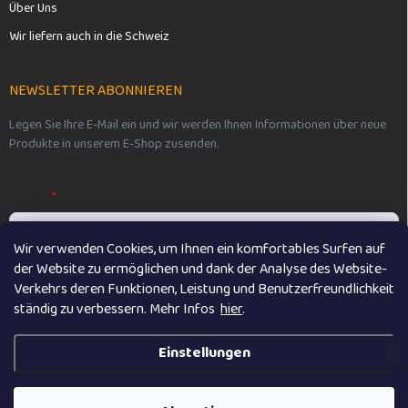
Über Uns
Wir liefern auch in die Schweiz
NEWSLETTER ABONNIEREN
Legen Sie Ihre E-Mail ein und wir werden Ihnen Informationen über neue
Produkte in unserem E-Shop zusenden.
E-MAIL
Wir verwenden Cookies, um Ihnen ein komfortables Surfen auf
der Website zu ermöglichen und dank der Analyse des Website-
Vložením e-mailu souhlasíte s
podmínkami ochrany osobních údajů
Verkehrs deren Funktionen, Leistung und Benutzerfreundlichkeit
ständig zu verbessern. M
ehr Infos
hier
.
Anmelden
Einstellungen
Copyright 2026
Vikibaby
. Alle Rechte vorbehalten.