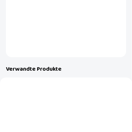
Luma Babycare – freundliches und smartes Design. Ein Set mit allen
LUMA-Produkten, die Sie zum Baden brauchen! Und das in so schönen
Trendfarben! Zum reduzierten Preis im Vergleich zum Einzelkauf.
DETAILLIERTE INFORMATIONEN
FRAGEN
Verwandte Produkte
NEU
AUF LAGER
AUF LAGER