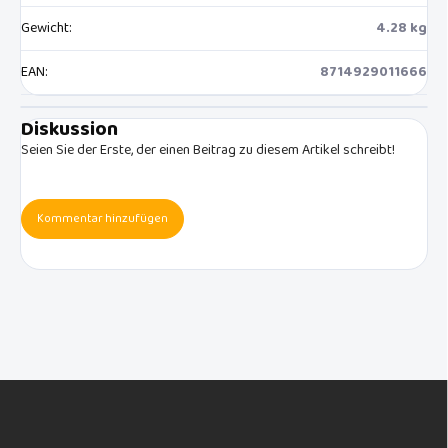
Gewicht
:
4.28 kg
EAN
:
8714929011666
Diskussion
Seien Sie der Erste, der einen Beitrag zu diesem Artikel schreibt!
Kommentar hinzufügen
F
u
ß