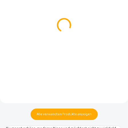
(>5 ST)
(>5 ST)
Box für Feuchttücher
Musselin-Poncho Luma
LUMA Ice Blue
Multi Lines
€14,99
€12,59
In den Warenkorb
In den Warenkorb
Universelle, stylische Box für
Sie werden den Baby-
Feuchttücher der
Kapuzenponcho vor und nach
niederländischen Marke Luma
dem Schwimmen zu schätzen
Babycare.
wissen oder wenn Sie mit Ihrem
Baby irgendwo in der Nähe des
Wassers Zeit verbringen.
Alle verwandten Produkte anzeigen