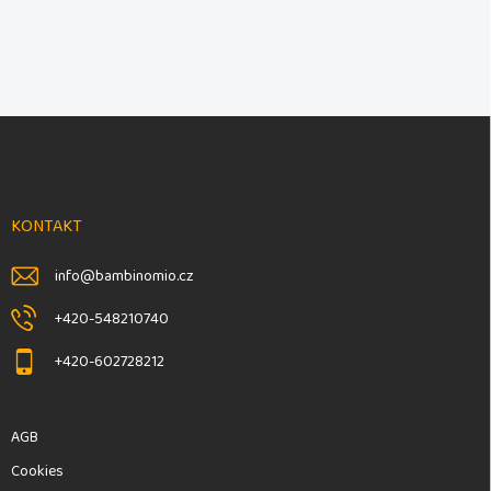
F
u
ß
z
e
KONTAKT
i
l
info
@
bambinomio.cz
e
+420-548210740
+420-602728212
AGB
Cookies