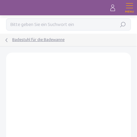
Zum
Inhalt
springen
Suchen
Badestuhl für die Badewanne
MARKE:
LUMA
NEU