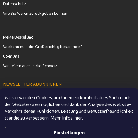
Datenschutz
Wie Sie Waren zurückgeben können
Meine Bestellung
Wie kann man die Größe richtig bestimmen?
Über Uns
Wir liefern auch in die Schweiz
NEWSLETTER ABONNIEREN
Wir verwenden Cookies, um Ihnen ein komfortables Surfen auf
Anme
der Website zu ermöglichen und dank der Analyse des Website-
Verkehrs deren Funktionen, Leistung und Benutzerfreundlichkeit
Mit der Eingabe Ihrer E-Mail-Adresse stimmen Sie den
ständig zu verbessern. M
ehr Infos
hier
.
Datenschutzbestimmungen
zu.
Einstellungen