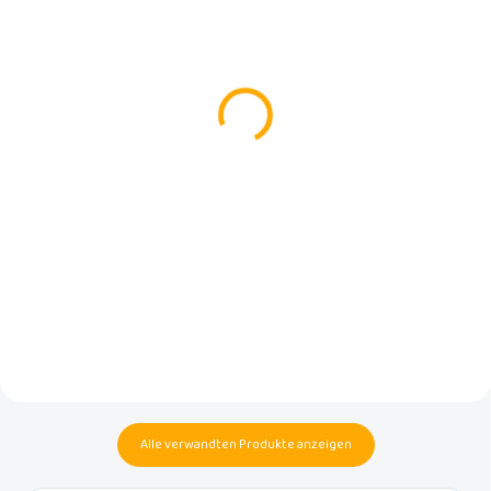
AUF BESTELLUNG
AUF LAGER
(4 ST)
Box für Feuchttücher
Bademantel Luma - Half
LUMA Blush Pink
Moon
€14,99
€17,90
In den Warenkorb
In den Warenkorb
Universelle, stylische Box für
Dieser weiche und bequeme
Feuchttücher der
Morgenmantel der
niederländischen Marke Luma
niederländischen Marke LUMA
Babycare.
babycare ist aus 100% Baumwolle
in Größe 86/92 gefertigt.
Alle verwandten Produkte anzeigen