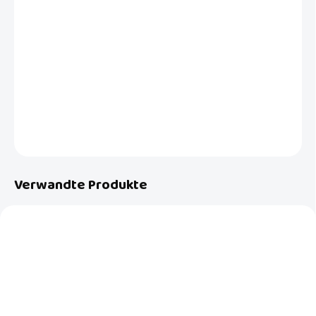
−
+
In den Warenkorb
Ein unverzichtbares Accessoire beim Baden Ihres Babys.
Zuverlässiges und sicheres Thermometer der niederländischen Marke
Luma Babycare.
DETAILLIERTE INFORMATIONEN
FRAGEN
Verwandte Produkte
NEU